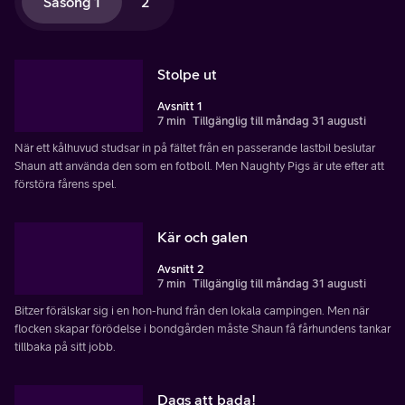
Säsong 1
2
Stolpe ut
Avsnitt 1
7 min
Tillgänglig till måndag 31 augusti
När ett kålhuvud studsar in på fältet från en passerande lastbil beslutar
Shaun att använda den som en fotboll. Men Naughty Pigs är ute efter att
förstöra fårens spel.
Kär och galen
Avsnitt 2
7 min
Tillgänglig till måndag 31 augusti
Bitzer förälskar sig i en hon-hund från den lokala campingen. Men när
flocken skapar förödelse i bondgården måste Shaun få fårhundens tankar
tillbaka på sitt jobb.
Dags att bada!