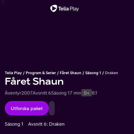
Viktigt meddelande
Telia Play
Program & Serier
Fåret Shaun
Säsong 1
Draken
Fåret Shaun
Äventyr
2007
Avsnitt 6
Säsong 1
7 min
0+
8.1
Utforska paket
Säsong 1
Avsnitt 6: Draken