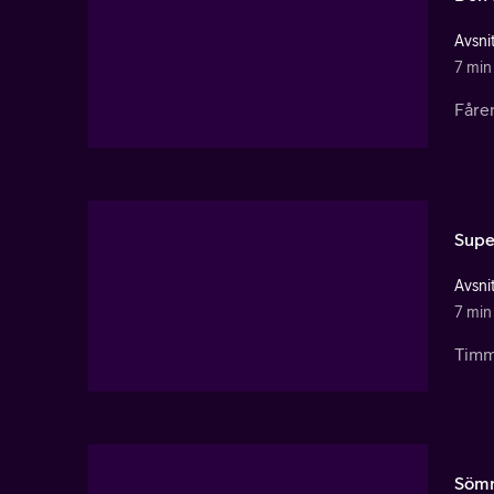
Avsnit
7 min
Fåre
Supe
Avsnit
7 min
Timm
Sömn