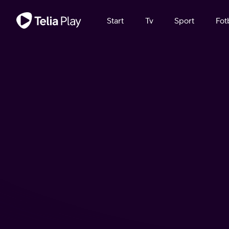
Viktigt meddelande
Start
Tv
Sport
Fot