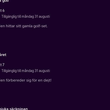
 golf
t 6
Tillgänglig till måndag 31 augusti
n hittar sitt gamla golf-set.
året
t 7
Tillgänglig till måndag 31 augusti
en förbereder sig för en dejt!
sjuka säckpipan