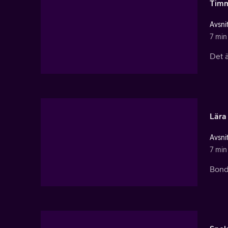
Timm
Avsnit
7 min
Det ä
Lära
Avsnit
7 min
Bonde