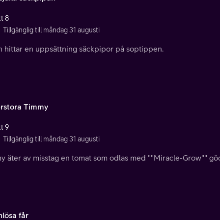
t 8
Tillgänglig till måndag 31 augusti
n hittar en uppsättning säckpipor på soptippen.
rstora Timmy
t 9
Tillgänglig till måndag 31 augusti
y äter av misstag en tomat som odlas med ""Miracle-Grow"" gö
lösa får