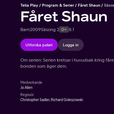
Telia Play
Program & Serier
Fåret Shaun
Säso
Fåret Shaun
Barn
2009
Säsong 2
0+
8.1
Utforska paket
Logga in
Om serien: Serien kretsar i huvudsak kring fåre
bonden som äger dem.
Medverkande
Jo Allen
Regissör
Christopher Sadler, Richard Goleszowski