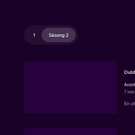
1
Säsong 2
Dubb
Avsnit
7 min
En ut