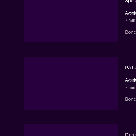
Spela
Avsnit
7 min
Bonde
På h
Avsnit
7 min
Bond
Den 