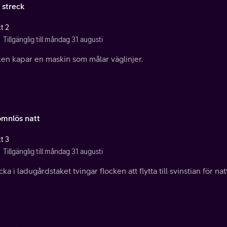
 streck
t 2
Tillgänglig till måndag 31 augusti
ken kapar en maskin som målar väglinjer.
ömnlös natt
t 3
Tillgänglig till måndag 31 augusti
cka i ladugårdstaket tvingar flocken att flytta till svinstian för nat