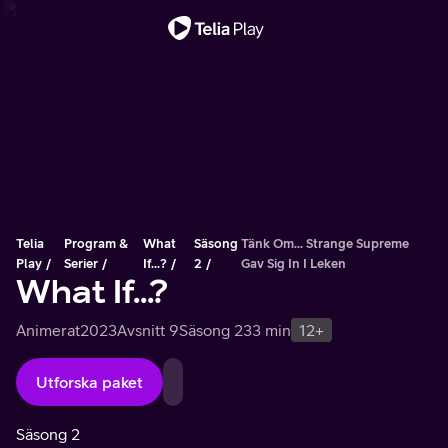
Viktigt meddelande
Telia
Program &
What
Säsong
Tänk Om... Strange Supreme
Play
Serier
If...?
2
Gav Sig In I Leken
What If...?
Animerat
2023
Avsnitt 9
Säsong 2
33 min
12+
Utforska paket
Säsong 2