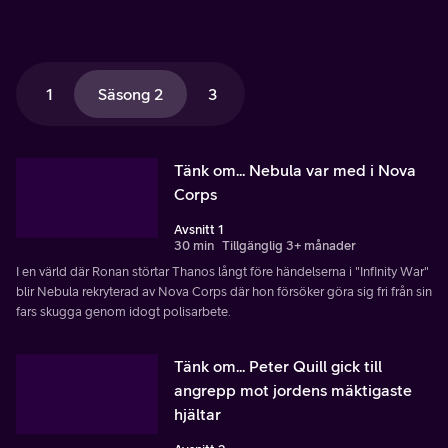
1
Säsong 2
3
Tänk om... Nebula var med i Nova
Corps
Avsnitt 1
30 min
Tillgänglig 3+ månader
I en värld där Ronan störtar Thanos långt före händelserna i "Infinity War"
blir Nebula rekryterad av Nova Corps där hon försöker göra sig fri från sin
fars skugga genom idogt polisarbete.
Tänk om... Peter Quill gick till
angrepp mot jordens mäktigaste
hjältar