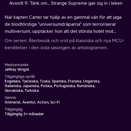
Avsnitt 9: Tänk om... Strange Supreme gav sig in i leken
När kapten Carter tar hjälp av en gammal vän för att jaga
de blodtörstiga "universumdräparna" som terroriserar
multiversum, upptäcker hon att det största hotet mot
existensen kan finnas närmare än väntat.
Om serien: Återbesök och vrid på klassiska och nya MCU-
berättelser i den sista säsongen av antologiserien.
Medverkande
Jeffrey Wright
Tillgängliga språk
Engelska, Tjeckiska, Tyska, Spanska, Franska, Ungerska,
Italienska, Japanska, Polska, Portugisiska, Rumänska,
Slovakiska, Turkiska
Genrer
Animerat, Äventyr, Action, Sci-Fi
Tillgänglig
Tillgänglig 3+ månader