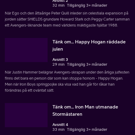
Avsnitt 2
32 min
Tillgänglig 3+ månader
När Ego och den åttaårige Peter Quill inleder sin celestiala expansion på
jorden sätter SHIELDS grundare Howard Stark och Peggy Carter samman
ett Avengers-liknande team med världens mäktigaste hjältar 1988.
Tänk om... Happy Hogan räddade
julen
Avsnitt 3
29 min
Tillgänglig 3+ månader
När Justin Hammer belägrar Avengers-skrapan under den årliga julfesten
finns det bara en person där som kan stoppa honom - Happy Hogan.
Men när Iron Boys springpojke ska visa vad han går för råkar han
förändras på ett oväntat sätt.
Tänk om... Iron Man utmanade
Stormästaren
Avsnitt 4
33 min
Tillgänglig 3+ månader