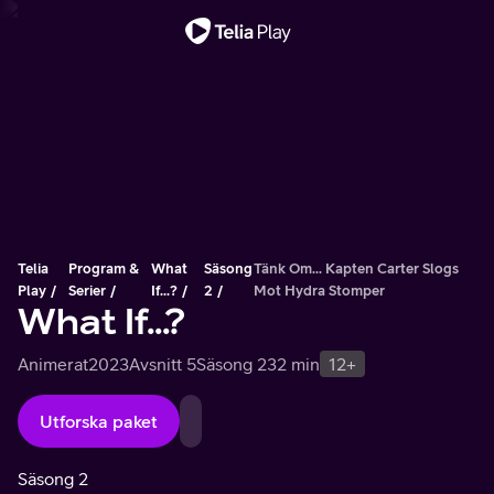
Viktigt meddelande
Telia
Program &
What
Säsong
Tänk Om... Kapten Carter Slogs
Play
Serier
If...?
2
Mot Hydra Stomper
What If...?
Animerat
2023
Avsnitt 5
Säsong 2
32 min
12+
Utforska paket
Säsong 2