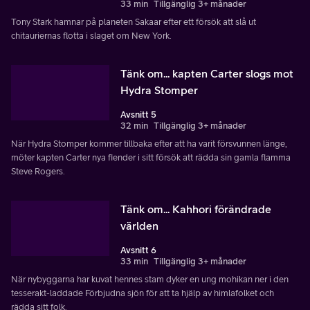
33 min
Tillgänglig 3+ månader
Tony Stark hamnar på planeten Sakaar efter ett försök att slå ut
chitauriernas flotta i slaget om New York.
Tänk om... kapten Carter slogs mot
Hydra Stomper
Avsnitt 5
32 min
Tillgänglig 3+ månader
När Hydra Stomper kommer tillbaka efter att ha varit försvunnen länge,
möter kapten Carter nya fiender i sitt försök att rädda sin gamla flamma
Steve Rogers.
Tänk om... Kahhori förändrade
världen
Avsnitt 6
33 min
Tillgänglig 3+ månader
När nybyggarna har kuvat hennes stam dyker en ung mohikan ner i den
tesserakt-laddade Förbjudna sjön för att ta hjälp av himlafolket och
rädda sitt folk.