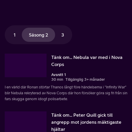
1
Säsong 2
3
Tänk om... Nebula var med i Nova
Corps
Avsnitt 1
30 min
Tillgänglig 3+ månader
I en värld där Ronan störtar Thanos långt före händelserna i "Infinity War"
blir Nebula rekryterad av Nova Corps där hon försöker göra sig fri från sin
fars skugga genom idogt polisarbete.
Tänk om... Peter Quill gick till
angrepp mot jordens mäktigaste
hjältar