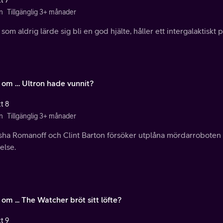
t 7
n
Tillgänglig 3+ månader
 som aldrig lärde sig bli en god hjälte, håller ett intergalaktiskt
 om … Ultron hade vunnit?
t 8
n
Tillgänglig 3+ månader
sha Romanoff och Clint Barton försöker utplåna mördarroboten 
else.
om ... The Watcher bröt sitt löfte?
t 9