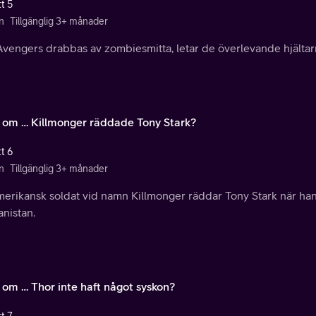
t 5
n
Tillgänglig 3+ månader
Avengers drabbas av zombiesmitta, letar de överlevande hjältar
 om … Killmonger räddade Tony Stark?
t 6
n
Tillgänglig 3+ månader
merikansk soldat vid namn Killmonger räddar Tony Stark när han
nistan.
 om … Thor inte haft något syskon?