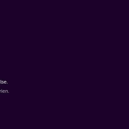
lse.
ien.