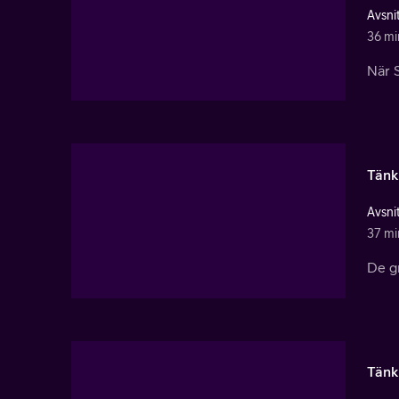
Avsnit
36 mi
När S
Tänk
Avsnit
37 mi
De gr
Tänk