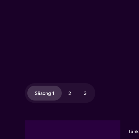
Säsong 1
2
3
Tänk