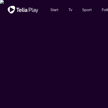
Viktigt meddelande
Start
Tv
Sport
Fot