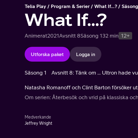
Telia Play
Program & Serier
What If...?
Säsong
What If...?
Animerat
2021
Avsnitt 8
Säsong 1
32 min
12+
Utforska paket
Logga in
Säsong 1
Avsnitt 8: Tänk om … Ultron hade vu
Natasha Romanoff och Clint Barton försöker u
Om serien: Återbesök och vrid på klassiska och
Medverkande
Jeffrey Wright