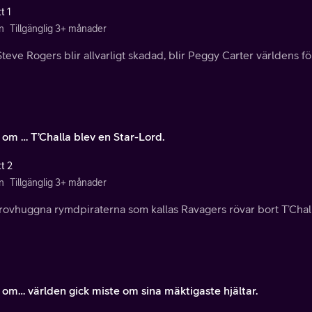
t 1
n
Tillgänglig 3+ månader
teve Rogers blir allvarligt skadad, blir Peggy Carter världens fö
 om … T’Challa blev en Star-Lord.
t 2
n
Tillgänglig 3+ månader
ovhuggna rymdpiraterna som kallas Ravagers rövar bort T’Challa 
 om… världen gick miste om sina mäktigaste hjältar.