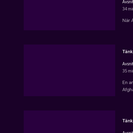
Avsnit
34 mi
När 
Tänk
Avsnit
35 mi
En a
Afgha
Tänk