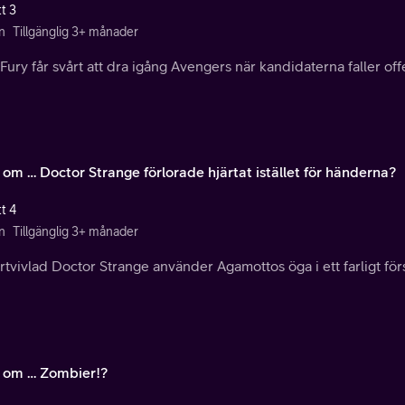
t 3
n
Tillgänglig 3+ månader
Fury får svårt att dra igång Avengers när kandidaterna faller of
 om … Doctor Strange förlorade hjärtat istället för händerna?
t 4
n
Tillgänglig 3+ månader
rtvivlad Doctor Strange använder Agamottos öga i ett farligt förs
 om … Zombier!?