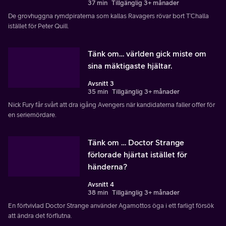
37 min
Tillgänglig 3+ månader
De grovhuggna rymdpiraterna som kallas Ravagers rövar bort T’Challa
istället för Peter Quill.
Tänk om… världen gick miste om
sina mäktigaste hjältar.
Avsnitt 3
35 min
Tillgänglig 3+ månader
Nick Fury får svårt att dra igång Avengers när kandidaterna faller offer för
en seriemördare.
Tänk om … Doctor Strange
förlorade hjärtat istället för
händerna?
Avsnitt 4
38 min
Tillgänglig 3+ månader
En förtvivlad Doctor Strange använder Agamottos öga i ett farligt försök
att ändra det förflutna.