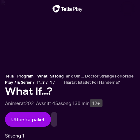
Viktigt meddelande
Telia
Program
What
Säsong
Tänk Om … Doctor Strange Förlorade
Play
& Serier
If...?
1
Hjärtat Istället För Händerna?
What If...?
Animerat
2021
Avsnitt 4
Säsong 1
38 min
12+
Utforska paket
Säsong 1