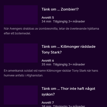
Tänk om … Zombier!?
Avsnitt 5
34 min
Tillgänglig 3+ månader
När Avengers drabbas av zombiesmitta, letar de överlevande hjältarna
efter ett botemedel.
Tänk om … Killmonger räddade
Tony Stark?
Avsnitt 6
35 min
Tillgänglig 3+ månader
En amerikansk soldat vid namn Killmonger räddar Tony Stark när hans
humvee anfalls i Afghanistan.
Tänk om … Thor inte haft något
syskon?
Avsnitt 7
38 min
Tillgänglig 3+ månader