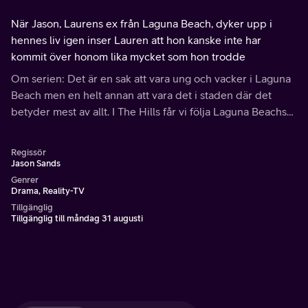
När Jason, Laurens ex från Laguna Beach, dyker upp i
hennes liv igen inser Lauren att hon kanske inte har
kommit över honom lika mycket som hon trodde
Om serien: Det är en sak att vara ung och vacker i Laguna
Beach men en helt annan att vara det i staden där det
betyder mest av allt. I The Hills får vi följa Laguna Beachs
Lauren då hon beger sig till Los Angeles för att pröva
lyckan i storstaden.
Regissör
Jason Sands
Genrer
Drama, Reality-TV
Tillgänglig
Tillgänglig till måndag 31 augusti