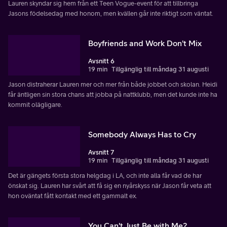
Lauren skyndar sig hem från ett Teen Vogue-event för att tillbringa
Jasons födelsedag med honom, men kvällen går inte riktigt som väntat.
Boyfriends and Work Don't Mix
Avsnitt 6
19 min
Tillgänglig till måndag 31 augusti
Jason distraherar Lauren mer och mer från både jobbet och skolan. Heidi
får äntligen sin stora chans att jobba på nattklubb, men det kunde inte ha
kommit olägligare.
Somebody Always Has to Cry
Avsnitt 7
19 min
Tillgänglig till måndag 31 augusti
Det är gängets första stora helgdag i LA, och inte alla får vad de har
önskat sig. Lauren har svårt att få sig en nyårskyss när Jason får veta att
hon oväntat fått kontakt med ett gammalt ex.
You Can't Just Be with Me?