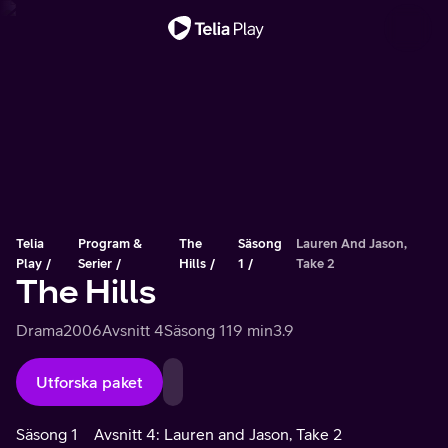
Viktigt meddelande
Telia
Program &
The
Säsong
Lauren And Jason,
Play
Serier
Hills
1
Take 2
The Hills
Drama
2006
Avsnitt 4
Säsong 1
19 min
3.9
Utforska paket
Säsong 1
Avsnitt 4: Lauren and Jason, Take 2