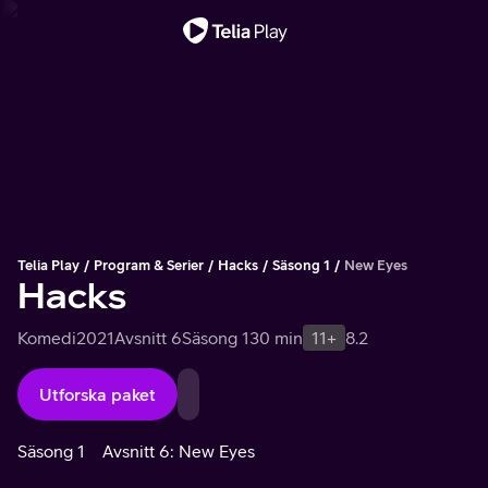
Viktigt meddelande
Telia Play
Program & Serier
Hacks
Säsong 1
New Eyes
Hacks
Komedi
2021
Avsnitt 6
Säsong 1
30 min
11+
8.2
Utforska paket
Säsong 1
Avsnitt 6: New Eyes