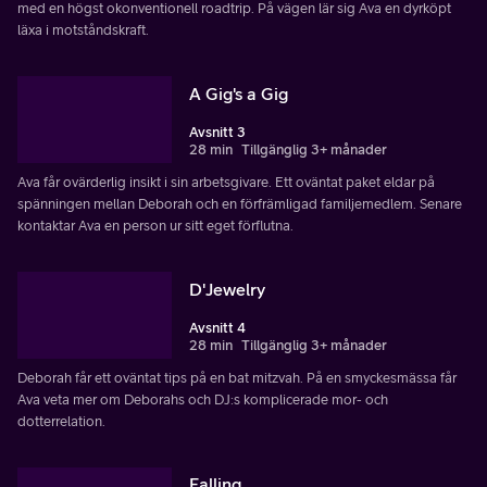
med en högst okonventionell roadtrip. På vägen lär sig Ava en dyrköpt
läxa i motståndskraft.
A Gig's a Gig
Avsnitt 3
28 min
Tillgänglig 3+ månader
Ava får ovärderlig insikt i sin arbetsgivare. Ett oväntat paket eldar på
spänningen mellan Deborah och en förfrämligad familjemedlem. Senare
kontaktar Ava en person ur sitt eget förflutna.
D'Jewelry
Avsnitt 4
28 min
Tillgänglig 3+ månader
Deborah får ett oväntat tips på en bat mitzvah. På en smyckesmässa får
Ava veta mer om Deborahs och DJ:s komplicerade mor- och
dotterrelation.
Falling