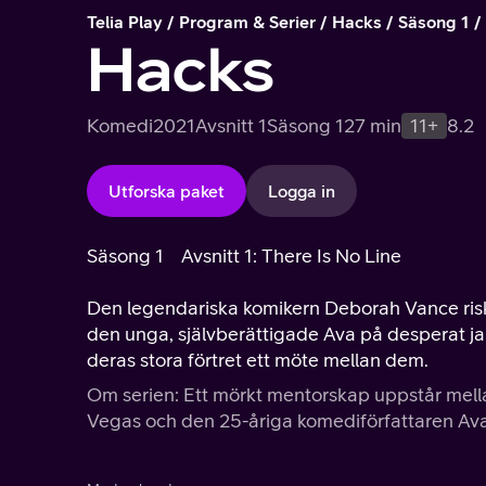
Telia Play
Program & Serier
Hacks
Säsong 1
Hacks
Komedi
2021
Avsnitt 1
Säsong 1
27 min
11+
8.2
Utforska paket
Logga in
Säsong 1
Avsnitt 1: There Is No Line
Den legendariska komikern Deborah Vance riskera
den unga, självberättigade Ava på desperat j
deras stora förtret ett möte mellan dem.
Om serien: Ett mörkt mentorskap uppstår mel
Vegas och den 25-åriga komediförfattaren Ava