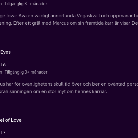
n
Tillgänglig 3+ månader
ge lovar Ava en väldigt annorlunda Vegaskväll och uppmanar he
ning. Efter ett gräl med Marcus om sin framtida karriär visar De
Eyes
t 6
n
Tillgänglig 3+ månader
s har för ovanlighetens skull tid över och ber en oväntad pers
rah sanningen om en stor myt om hennes karriär.
el of Love
t 7