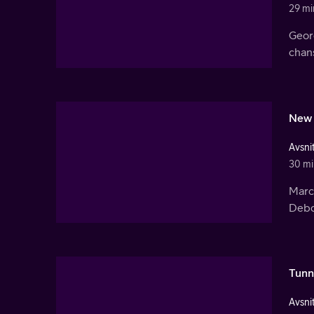
29 mi
Geor
chans
New 
Avsnit
30 mi
Marcu
Debo
Tunn
Avsnit