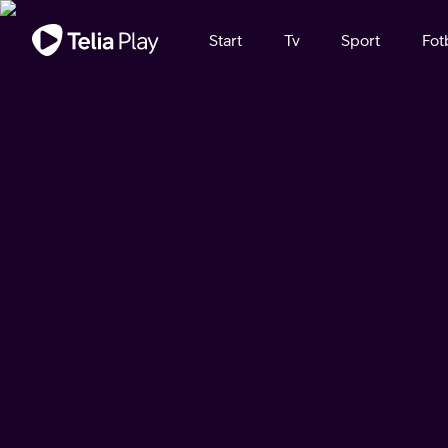
Viktigt meddelande
Start
Tv
Sport
Fot