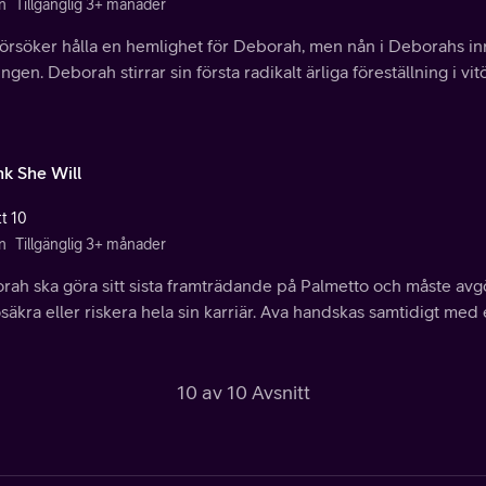
n
Tillgänglig 3+ månader
försöker hålla en hemlighet för Deborah, men nån i Deborahs inr
ngen. Deborah stirrar sin första radikalt ärliga föreställning i vit
nk She Will
tt 10
n
Tillgänglig 3+ månader
ah ska göra sitt sista framträdande på Palmetto och måste avgö
säkra eller riskera hela sin karriär. Ava handskas samtidigt med e
10 av 10 Avsnitt