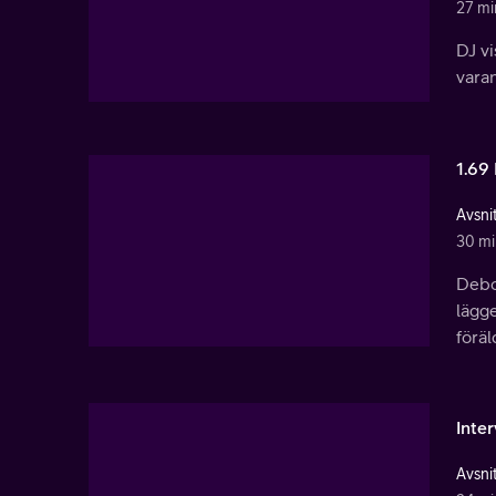
27 mi
DJ v
varan
1.69 
Avsnit
30 mi
Debor
lägge
föräl
Inte
Avsnit