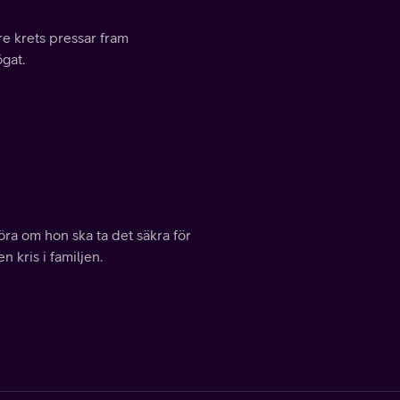
e krets pressar fram
ögat.
ra om hon ska ta det säkra för
n kris i familjen.