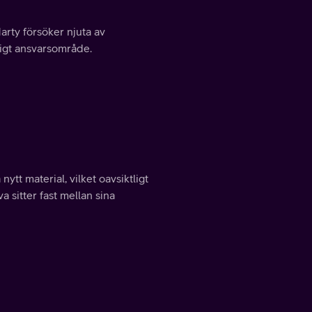
rty försöker njuta av
ktigt ansvarsområde.
tt material, vilket oavsiktligt
 sitter fast mellan sina