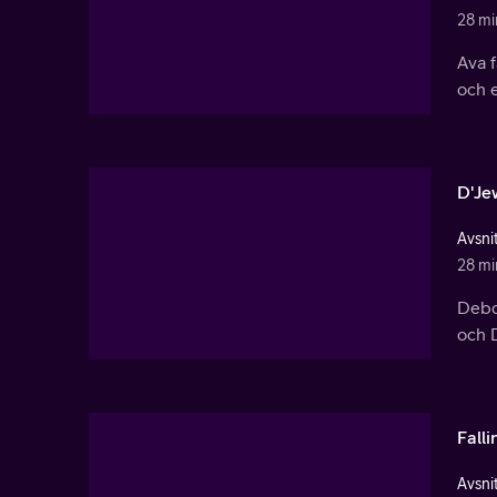
28 mi
Ava f
och e
D'Je
Avsnit
28 mi
Debo
och 
Falli
Avsnit