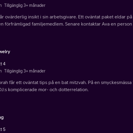
n
Tillgänglig 3+ månader
år ovärderlig insikt i sin arbetsgivare. Ett oväntat paket eldar
n förfrämligad familjemedlem. Senare kontaktar Ava en person ur
welry
t 4
n
Tillgänglig 3+ månader
rah får ett oväntat tips på en bat mitzvah. På en smyckesmäss
DJ:s komplicerade mor- och dotterrelation.
ng
t 5