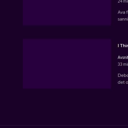
24 mi
Ava 
sanni
I Thi
Avsni
33 mi
Debor
det o