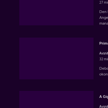
27 mi
Den l
Ange
manag
Pri
Avsnit
32 mi
Debor
okonv
A Gig
Avsnit