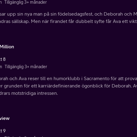
n
Tillgänglig 3+ månader
isar upp sin nya man på sin födelsedagsfest, och Deborah och Ma
dras sällskap. Men när firandet får dubbelt syfte får Ava ett vi
Million
t 8
n
Tillgänglig 3+ månader
ah och Ava reser till en humorklubb i Sacramento för att prova ny
r grunden för ett karriärdefinierande ögonblick för Deborah. Ava
drars motstridiga intressen.
rview
t 9