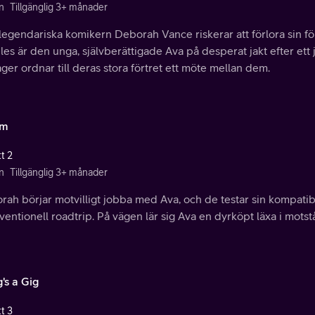
n
Tillgänglig 3+ månader
egendariska komikern Deborah Vance riskerar att förlora sin före
les är den unga, självberättigade Ava på desperat jakt efter e
er ordnar till deras stora förtret ett möte mellan dem.
mm
t 2
n
Tillgänglig 3+ månader
ah börjar motvilligt jobba med Ava, och de testar sin kompatib
entionell roadtrip. På vägen lär sig Ava en dyrköpt läxa i motst
's a Gig
t 3