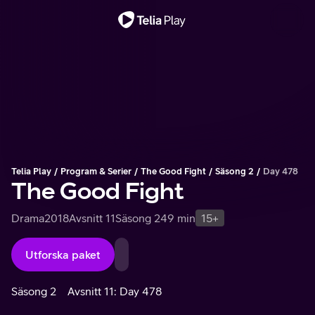
Viktigt meddelande
Telia Play
Program & Serier
The Good Fight
Säsong 2
Day 478
The Good Fight
Drama
2018
Avsnitt 11
Säsong 2
49 min
15+
Utforska paket
Säsong 2
Avsnitt 11: Day 478