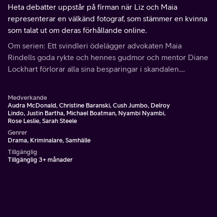
Heta debatter uppstår på firman när Liz och Maia
representerar en välkänd fotograf, som stämmer en kvinna
som talat ut om deras förhållande online.
Om serien: Ett svindleri ödelägger advokaten Maia
Rindells goda rykte och hennes gudmor och mentor Diane
Lockhart förlorar alla sina besparingar i skandalen.
Tillsammans tvingas de börja om från botten, på en helt ny
advokatbyrå.
Medverkande
Audra McDonald, Christine Baranski, Cush Jumbo, Delroy
Lindo, Justin Bartha, Michael Boatman, Nyambi Nyambi,
Rose Leslie, Sarah Steele
Genrer
Drama, Kriminalare, Samhälle
Tillgänglig
Tillgänglig 3+ månader