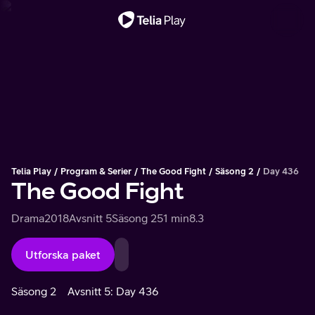
Viktigt meddelande
Telia Play
Program & Serier
The Good Fight
Säsong 2
Day 436
The Good Fight
Drama
2018
Avsnitt 5
Säsong 2
51 min
8.3
Utforska paket
Säsong 2
Avsnitt 5: Day 436