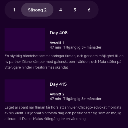
1
Säsong 2
4
5
6
Day 408
Avsnitt 1
47 min
Tillgänglig 3+ månader
En olycklig händelse sammanbringar firman, och ger dem möjlighet till en
ny partner. Diane kämpar med galenskapen i världen, och Maia stöter på
ytterligare hinder i föräldrarnas skandal.
Day 415
Avsnitt 2
47 min
Tillgänglig 3+ månader
Läget är spänt när firman får höra att ännu en Chicago-advokat mördats
av sin klient. Liz jobbar sin första dag och positionerar sig som en möjlig
allierad till Diane. Maias rättegång tar en vändning.