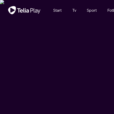
Viktigt meddelande
Start
Tv
Sport
Fot