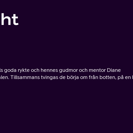
ght
lls goda rykte och hennes gudmor och mentor Diane
alen. Tillsammans tvingas de börja om från botten, på en 