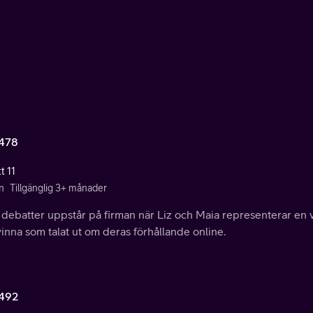
478
t 11
n
Tillgänglig 3+ månader
 debatter uppstår på firman när Liz och Maia representerar en 
inna som talat ut om deras förhållande online.
492