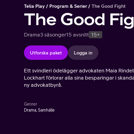
Telia Play
Program & Serier
The Good Fight
The Good Fi
Drama
3 säsonger
15 avsnitt
15+
Utforska paket
Logga in
Ett svindleri ödelägger advokaten Maia Rinde
Lockhart förlorar alla sina besparingar i skand
ny advokatbyrå.
Genrer
Drama, Samhälle