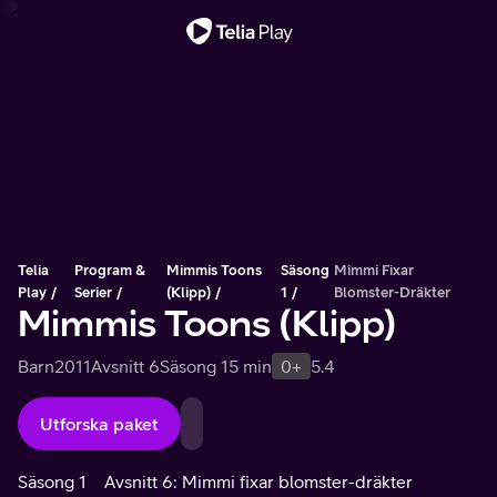
Viktigt meddelande
Telia
Program &
Mimmis Toons
Säsong
Mimmi Fixar
Play
Serier
(Klipp)
1
Blomster-Dräkter
Mimmis Toons (Klipp)
Barn
2011
Avsnitt 6
Säsong 1
5 min
0+
5.4
Utforska paket
Säsong 1
Avsnitt 6: Mimmi fixar blomster-dräkter