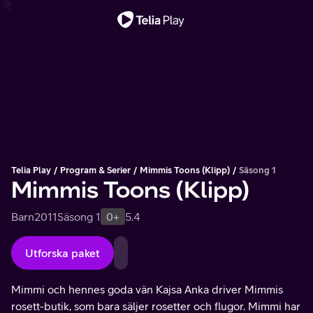
Viktigt meddelande
Telia Play
Program & Serier
Mimmis Toons (Klipp)
Säsong 1
Mimmis Toons (Klipp)
Barn
2011
Säsong 1
0+
5.4
Utforska paket
Mimmi och hennes goda vän Kajsa Anka driver Mimmis
rosett-butik, som bara säljer rosetter och flugor. Mimmi har