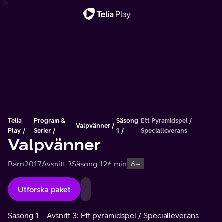
Viktigt meddelande
Telia
Program &
Säsong
Ett Pyramidspel /
Valpvänner
Play
Serier
1
Specialleverans
Valpvänner
Barn
2017
Avsnitt 3
Säsong 1
26 min
6+
Utforska paket
Säsong 1
Avsnitt 3: Ett pyramidspel / Specialleverans