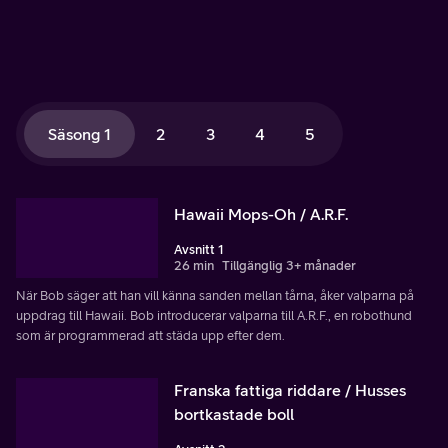
Säsong 1
2
3
4
5
Hawaii Mops-Oh / A.R.F.
Avsnitt 1
26 min
Tillgänglig 3+ månader
När Bob säger att han vill känna sanden mellan tårna, åker valparna på
uppdrag till Hawaii. Bob introducerar valparna till A.R.F., en robothund
som är programmerad att städa upp efter dem.
Franska fattiga riddare / Husses
bortkastade boll