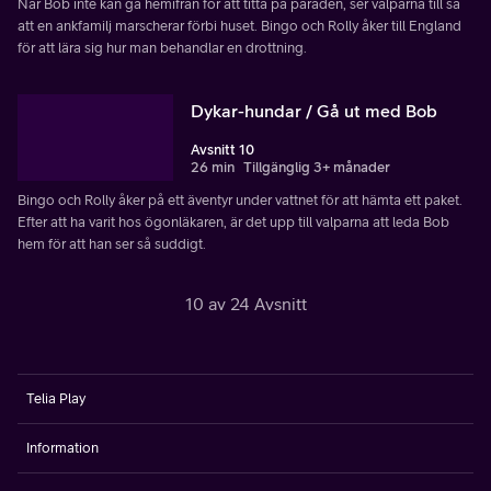
När Bob inte kan gå hemifrån för att titta på paraden, ser valparna till så
att en ankfamilj marscherar förbi huset. Bingo och Rolly åker till England
för att lära sig hur man behandlar en drottning.
Dykar-hundar / Gå ut med Bob
Avsnitt 10
26 min
Tillgänglig 3+ månader
Bingo och Rolly åker på ett äventyr under vattnet för att hämta ett paket.
Efter att ha varit hos ögonläkaren, är det upp till valparna att leda Bob
hem för att han ser så suddigt.
10 av 24 Avsnitt
Telia Play
Information