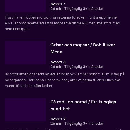
Avsnitt 7
26 min
Tillgänglig 3+ månader
Hissy har en jobbig morgon, så valparna försöker muntra upp henne.
A.R.F. är programmerad att ta mopsarna dit de vill, men inte att ta med
dem hem igen!
Grisar och mopsar / Bob älskar
Mona
Avsnitt 8
26 min
Tillgänglig 3+ månader
Bob tror att en gris täckt av lera är Rolly och lämnar honom av misstag på
bondgården. När Mona Lisa försvinner, åker valparna till den Kinesiska
muren för att leta efter tavlan.
På rad i en parad / Ers kungliga
hund-het
Avsnitt 9
26 min
Tillgänglig 3+ månader