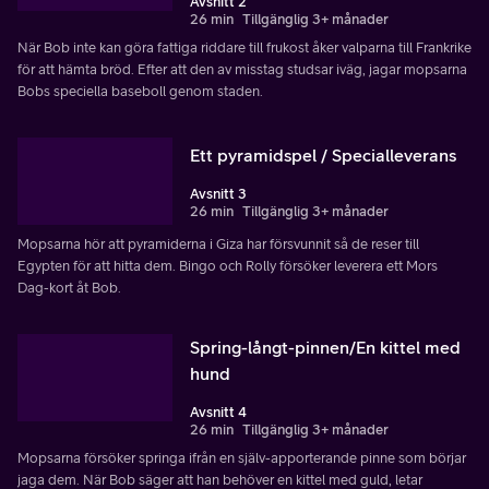
Avsnitt 2
26 min
Tillgänglig 3+ månader
När Bob inte kan göra fattiga riddare till frukost åker valparna till Frankrike
för att hämta bröd. Efter att den av misstag studsar iväg, jagar mopsarna
Bobs speciella baseboll genom staden.
Ett pyramidspel / Specialleverans
Avsnitt 3
26 min
Tillgänglig 3+ månader
Mopsarna hör att pyramiderna i Giza har försvunnit så de reser till
Egypten för att hitta dem. Bingo och Rolly försöker leverera ett Mors
Dag-kort åt Bob.
Spring-långt-pinnen/En kittel med
hund
Avsnitt 4
26 min
Tillgänglig 3+ månader
Mopsarna försöker springa ifrån en själv-apporterande pinne som börjar
jaga dem. När Bob säger att han behöver en kittel med guld, letar