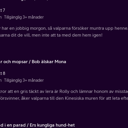
t 7
n
Tillgänglig 3+ månader
y har en jobbig morgon, så valparna försöker muntra upp henne.
rna dit de vill, men inte att ta med dem hem igen!
ar och mopsar / Bob älskar Mona
t 8
n
Tillgänglig 3+ månader
ror att en gris täckt av lera är Rolly och lämnar honom av mis
försvinner, åker valparna till den Kinesiska muren för att leta efte
ad i en parad / Ers kungliga hund-het