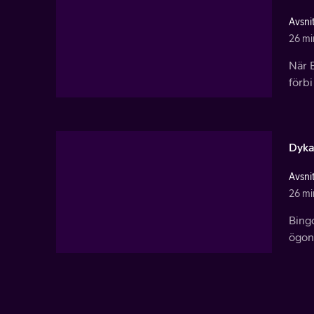
Avsnit
26 mi
När B
förbi
Dyka
Avsni
26 mi
Bingo
ögonl