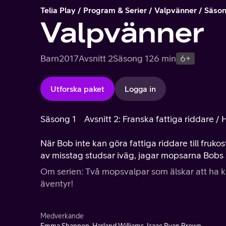
Telia Play
Program & Serier
Valpvänner
Säson
Valpvänner
Barn
2017
Avsnitt 2
Säsong 1
26 min
6+
Utforska paket
Logga in
Säsong 1
Avsnitt 2: Franska fattiga riddare /
När Bob inte kan göra fattiga riddare till frukos
av misstag studsar iväg, jagar mopsarna Bobs
Om serien: Två mopsvalpar som älskar att ha k
äventyr!
Medverkande