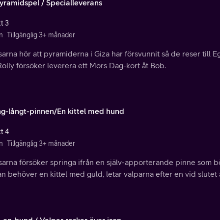
pyramidspel / Specialleverans
t 3
n
Tillgänglig 3+ månader
rna hör att pyramiderna i Giza har försvunnit så de reser till E
olly försöker leverera ett Mors Dag-kort åt Bob.
ng-långt-pinnen/En kittel med hund
t 4
n
Tillgänglig 3+ månader
arna försöker springa ifrån en själv-apporterande pinne som b
an behöver en kittel med guld, letar valparna efter en vid slute
-en-hund / Valpar raskar över isen