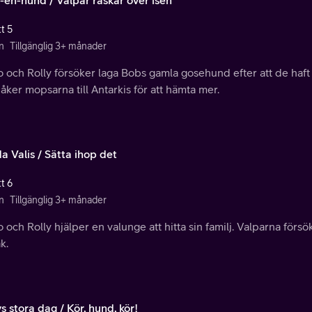
t 5
n
Tillgänglig 3+ månader
 och Rolly försöker laga Bobs gamla gosehund efter att de haft
 åker mopsarna till Antarkis för att hämta mer.
a Valis / Sätta ihop det
t 6
n
Tillgänglig 3+ månader
 och Rolly hjälper en valunge att hitta sin familj. Valparna försö
k.
s stora dag / Kör, hund, kör!