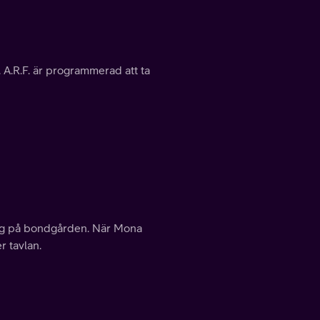
 A.R.F. är programmerad att ta
stag på bondgården. När Mona
r tavlan.