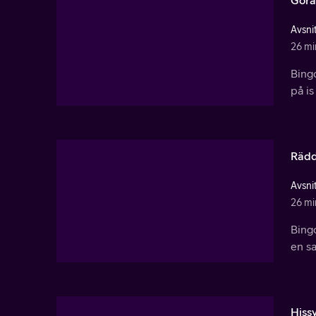
Avsnit
26 mi
Bingo
på is
Rädd
Avsnit
26 mi
Bingo
en sa
Hissy