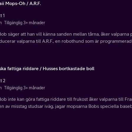
ii Mops-Oh / A.R.F.
t 1
n
Tillgänglig 3+ månader
ob säger att han vill känna sanden mellan tårna, åker valparna 
ducerar valparna till A.R.F., en robothund som är programmerad
ska fattiga riddare / Husses bortkastade boll
t 2
n
Tillgänglig 3+ månader
ob inte kan göra fattiga riddare till frukost åker valparna till Fr
en av misstag studsar iväg, jagar mopsarna Bobs speciella base