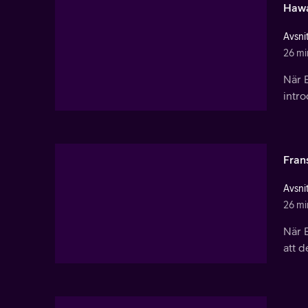
Hawa
Avsnit
26 mi
När B
intro
Fran
Avsnit
26 mi
När B
att d