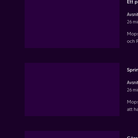
Ett 
Avsnit
26 mi
Mopsa
och R
Spri
Avsnit
26 mi
Mops
att h
Göra