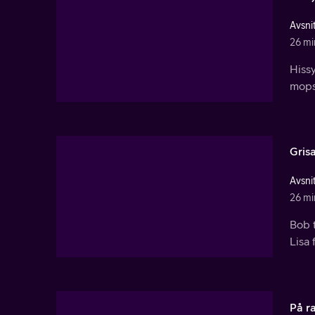
Avsnit
26 mi
Hiss
mopsa
Gris
Avsnit
26 mi
Bob t
Lisa 
På r