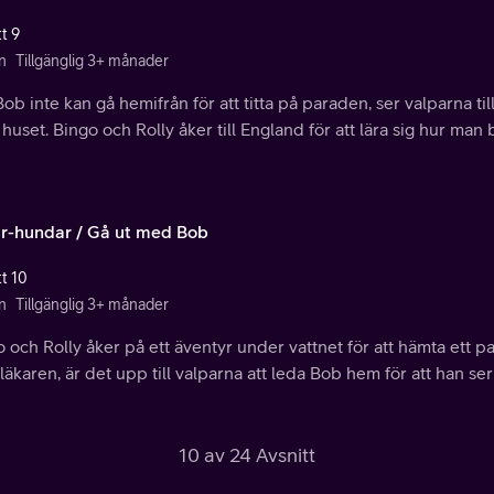
t 9
n
Tillgänglig 3+ månader
ob inte kan gå hemifrån för att titta på paraden, ser valparna til
 huset. Bingo och Rolly åker till England för att lära sig hur man
r-hundar / Gå ut med Bob
tt 10
n
Tillgänglig 3+ månader
 och Rolly åker på ett äventyr under vattnet för att hämta ett pak
äkaren, är det upp till valparna att leda Bob hem för att han ser
10 av 24 Avsnitt