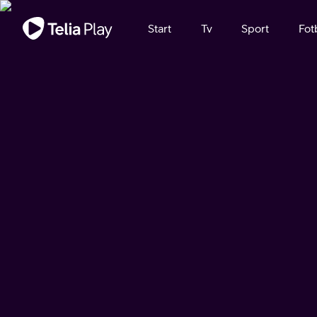
Viktigt meddelande
Start
Tv
Sport
Fot