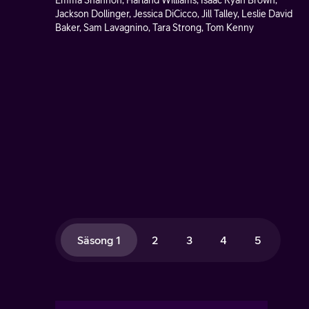
Emma Shannon, Harland Williams, Isaac Ryan Brown,
Jackson Dollinger, Jessica DiCicco, Jill Talley, Leslie David
Baker, Sam Lavagnino, Tara Strong, Tom Kenny
Säsong 1
2
3
4
5