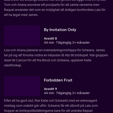
Tom och Ariana anordnar ett poolparty för att samla vännerna men
Raquel använder det som en möjlighet att äntligen konfrontera Lala för
att ha legat med James.
By Invitation Only
Avsnitt 8
44 min
Tillgänglig 3+ månader
Lisa och Ariana planerar en överraskningsmöhippa för Scheana. James
tar på sig att försöka ordna en inbjudan åt Ally till bröllopet. När gruppen
reser till Cancun för att fira Brock och Scheana, upplever Katie
utanförskap.
Forbidden Fruit
Avsnitt 9
44 min
Tillgänglig 3+ månader
Efter att ha gjort slut, firar Katie och Schwartz med en extravagant
middag som snabbt går utför. Scheana får ett utbrott på Lala som
hoppar av bröllopstillställningarna bara för att undvika Raquel.