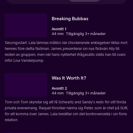
Breaking Bubbas
Avsnitt 1
44 min
Tillgänglig 3+ månader
Säsongsstart. Lala lämnas mållös när chockerande anklagelser riktas mot
hennes före detta fästman. James presenterar sin nya flickvän Ally till
resten av gruppen, men när hans nykterhet ifrågasätts ställs han till svars
inför Lisa Vanderpump.
Was It Worth It?
Avsnitt 2
44 min
Tillgänglig 3+ månader
Tom och Tom skyndar sig att få Schwartz and Sandy's redo för sitt första
privata evenemang. Raquel försöker närma sig Peter, som är chef på SUR,
för att komma över James. Lala berättar om det kontroversiella i sin förra
relation.