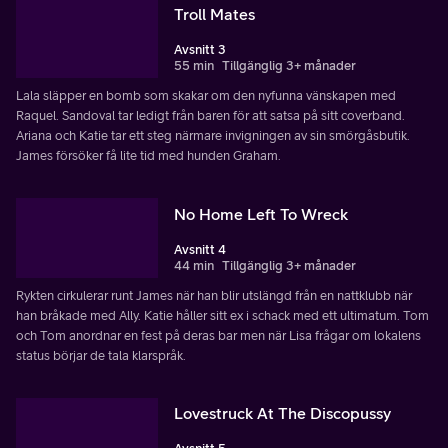
Troll Mates
Avsnitt 3
55 min
Tillgänglig 3+ månader
Lala släpper en bomb som skakar om den nyfunna vänskapen med
Raquel. Sandoval tar ledigt från baren för att satsa på sitt coverband.
Ariana och Katie tar ett steg närmare invigningen av sin smörgåsbutik.
James försöker få lite tid med hunden Graham.
No Home Left To Wreck
Avsnitt 4
44 min
Tillgänglig 3+ månader
Rykten cirkulerar runt James när han blir utslängd från en nattklubb när
han bråkade med Ally. Katie håller sitt ex i schack med ett ultimatum. Tom
och Tom anordnar en fest på deras bar men när Lisa frågar om lokalens
status börjar de tala klarspråk.
Lovestruck At The Discopussy