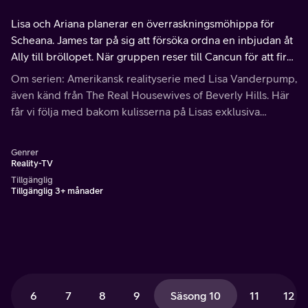
Lisa och Ariana planerar en överraskningsmöhippa för
Scheana. James tar på sig att försöka ordna en inbjudan åt
Ally till bröllopet. När gruppen reser till Cancun för att fira
Brock och Scheana, upplever Katie utanförskap.
Om serien: Amerikansk realityserie med Lisa Vanderpump,
även känd från The Real Housewives of Beverly Hills. Här
får vi följa med bakom kulisserna på Lisas exklusiva
Hollywoodrestaurang SUR, där hon styr över och
navigerar sin livliga personal.
Genrer
Reality-TV
Tillgänglig
Tillgänglig 3+ månader
6
7
8
9
Säsong 10
11
12