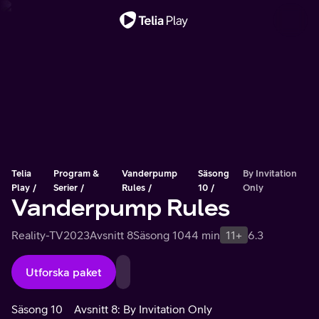
Viktigt meddelande
Telia
Program &
Vanderpump
Säsong
By Invitation
Play
Serier
Rules
10
Only
Vanderpump Rules
Reality-TV
2023
Avsnitt 8
Säsong 10
44 min
11+
6.3
Utforska paket
Säsong 10
Avsnitt 8: By Invitation Only