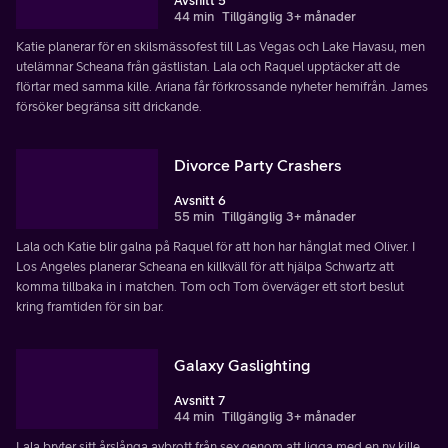
Avsnitt 5
44 min
Tillgänglig 3+ månader
Katie planerar för en skilsmässofest till Las Vegas och Lake Havasu, men
utelämnar Scheana från gästlistan. Lala och Raquel upptäcker att de
flörtar med samma kille. Ariana får förkrossande nyheter hemifrån. James
försöker begränsa sitt drickande.
Divorce Party Crashers
Avsnitt 6
55 min
Tillgänglig 3+ månader
Lala och Katie blir galna på Raquel för att hon har hånglat med Oliver. I
Los Angeles planerar Scheana en killkväll för att hjälpa Schwartz att
komma tillbaka in i matchen. Tom och Tom överväger ett stort beslut
kring framtiden för sin bar.
Galaxy Gaslighting
Avsnitt 7
44 min
Tillgänglig 3+ månader
Lala bryter sitt årslånga avbrott från sex genom att ligga med en ny kille.