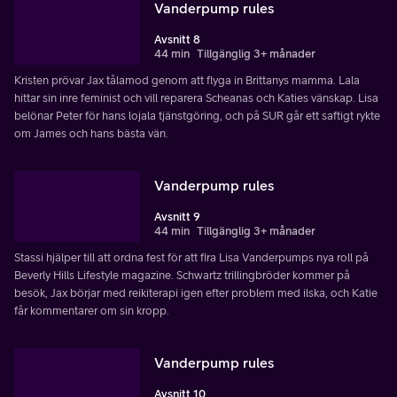
Vanderpump rules
Avsnitt 8
44 min
Tillgänglig 3+ månader
Kristen prövar Jax tålamod genom att flyga in Brittanys mamma. Lala
hittar sin inre feminist och vill reparera Scheanas och Katies vänskap. Lisa
belönar Peter för hans lojala tjänstgöring, och på SUR går ett saftigt rykte
om James och hans bästa vän.
Vanderpump rules
Avsnitt 9
44 min
Tillgänglig 3+ månader
Stassi hjälper till att ordna fest för att fira Lisa Vanderpumps nya roll på
Beverly Hills Lifestyle magazine. Schwartz trillingbröder kommer på
besök, Jax börjar med reikiterapi igen efter problem med ilska, och Katie
får kommentarer om sin kropp.
Vanderpump rules
Avsnitt 10