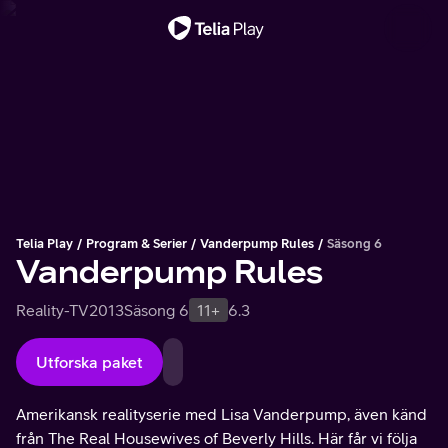
Viktigt meddelande
Telia Play
Program & Serier
Vanderpump Rules
Säsong 6
Vanderpump Rules
Reality-TV
2013
Säsong 6
11+
6.3
Utforska paket
Amerikansk realityserie med Lisa Vanderpump, även känd
från The Real Housewives of Beverly Hills. Här får vi följa