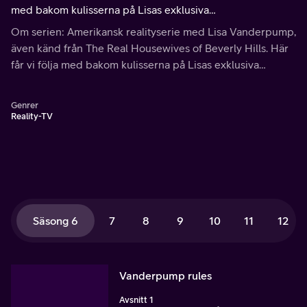
med bakom kulisserna på Lisas exklusiva
Hollywoodrestaurang SUR, där hon styr över sin livliga
Om serien: Amerikansk realityserie med Lisa Vanderpump,
personal med en fast hand.
även känd från The Real Housewives of Beverly Hills. Här
får vi följa med bakom kulisserna på Lisas exklusiva
Hollywoodrestaurang SUR, där hon styr över och
navigerar sin livliga personal.
Genrer
Reality-TV
Säsong 6
7
8
9
10
11
12
Vanderpump rules
Avsnitt 1