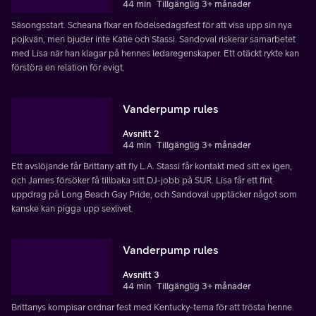
44 min
Tillgänglig 3+ månader
Säsongsstart. Scheana fixar en födelsedagsfest för att visa upp sin nya
pojkvän, men bjuder inte Katie och Stassi. Sandoval riskerar samarbetet
med Lisa när han klagar på hennes ledaregenskaper. Ett otäckt rykte kan
förstöra en relation för evigt.
Vanderpump rules
Avsnitt 2
44 min
Tillgänglig 3+ månader
Ett avslöjande får Brittany att fly L.A. Stassi får kontakt med sitt ex igen,
och James försöker få tillbaka sitt DJ-jobb på SUR. Lisa får ett fint
uppdrag på Long Beach Gay Pride, och Sandoval upptäcker något som
kanske kan pigga upp sexlivet.
Vanderpump rules
Avsnitt 3
44 min
Tillgänglig 3+ månader
Brittanys kompisar ordnar fest med Kentucky-tema för att trösta henne.