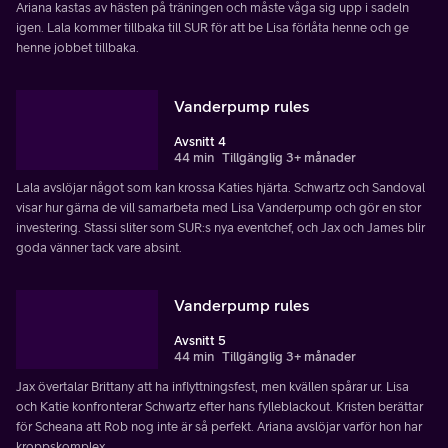
Ariana kastas av hästen på träningen och måste våga sig upp i sadeln
igen. Lala kommer tillbaka till SUR för att be Lisa förlåta henne och ge
henne jobbet tillbaka.
Vanderpump rules
Avsnitt 4
44 min
Tillgänglig 3+ månader
Lala avslöjar något som kan krossa Katies hjärta. Schwartz och Sandoval
visar hur gärna de vill samarbeta med Lisa Vanderpump och gör en stor
investering. Stassi sliter som SUR:s nya eventchef, och Jax och James blir
goda vänner tack vare absint.
Vanderpump rules
Avsnitt 5
44 min
Tillgänglig 3+ månader
Jax övertalar Brittany att ha inflyttningsfest, men kvällen spårar ur. Lisa
och Katie konfronterar Schwartz efter hans fylleblackout. Kristen berättar
för Scheana att Rob nog inte är så perfekt. Ariana avslöjar varför hon har
kroppskomplex.