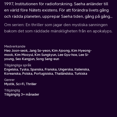
1997, Institutionen för radioforskning. Saeha anländer till
en värld före Nätets existens. För att förändra livets gång
och rädda planeten, upprepar Saeha tiden, gång på gång.
Kommer han att lyckas?
Om serien: En thriller som jagar den mystiska sanningen
bakom det som räddade mänskligheten från en apokalyps.
Medverkande
Heo Joon-seok, Jang So-yeon, Kim Ajoong, Kim Hyeong-
mook, Kim Mooyul, Kim Sungkyun, Lee Gyu-hoe, Lee Si-
young, Seo Kangjun, Song Sang-eun
Tillgängliga språk
Engelska, Tyska, Spanska, Franska, Ungerska, Italienska,
Koreanska, Polska, Portugisiska, Thailändska, Turkiska
Genrer
Mystik, Sci-Fi, Thriller
Tillgänglig
Tillgänglig 3+ månader