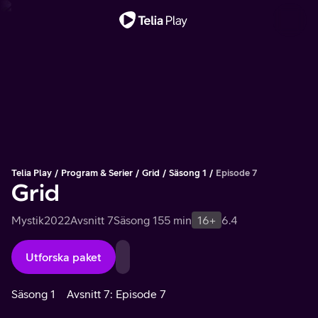
Viktigt meddelande
Telia Play
Program & Serier
Grid
Säsong 1
Episode 7
Grid
Mystik
2022
Avsnitt 7
Säsong 1
55 min
16+
6.4
Utforska paket
Säsong 1
Avsnitt 7: Episode 7