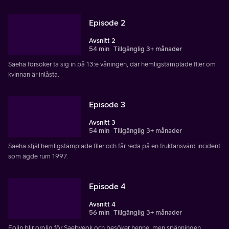
Episode 2
Avsnitt 2
54 min
Tillgänglig 3+ månader
Saeha försöker ta sig in på 13:e våningen, där hemligstämplade filer om
kvinnan är inlåsta.
Episode 3
Avsnitt 3
54 min
Tillgänglig 3+ månader
Saeha stjäl hemligstämplade filer och får reda på en fruktansvärd incident
som ägde rum 1997.
Episode 4
Avsnitt 4
56 min
Tillgänglig 3+ månader
Eojin blir orolig för Saebyeok och besöker henne, men spänningen