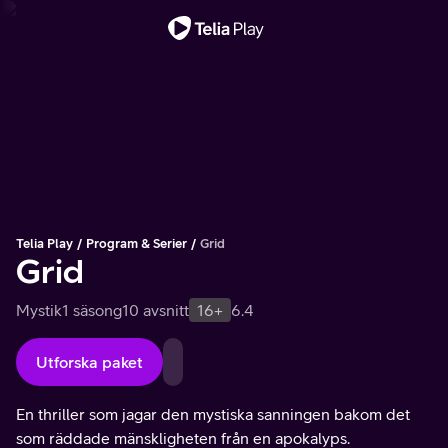
Viktigt meddelande
Telia Play
Program & Serier
Grid
Grid
Mystik
1 säsong
10 avsnitt
16+
6.4
Utforska paket
En thriller som jagar den mystiska sanningen bakom det
som räddade mänskligheten från en apokalyps.