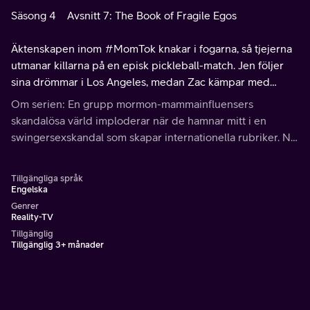
Säsong 4
Avsnitt 7: The Book of Fragile Egos
Äktenskapen inom #MomTok knakar i fogarna, så tjejerna
utmanar killarna på en episk pickleball-match. Jen följer
sina drömmar i Los Angeles, medan Zac kämpar med
tillvaron som hemmapappa.
Om serien: En grupp mormon-mammainfluensers
skandalösa värld imploderar när de hamnar mitt i en
swingersexskandal som skapar internationella rubriker. Nu
är deras systerskap omskakat till dess kärna. Tro, vänskap
och rykte står på spel.
Tillgängliga språk
Engelska
Genrer
Reality-TV
Tillgänglig
Tillgänglig 3+ månader