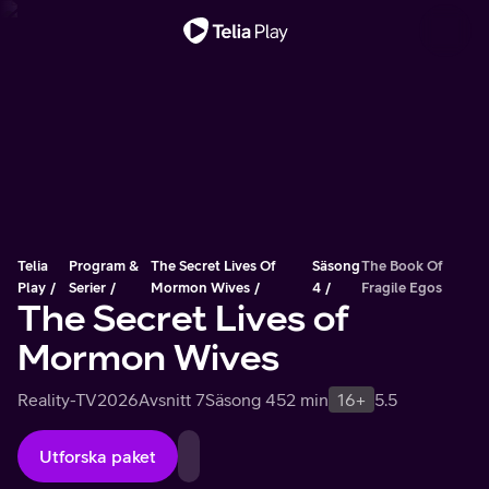
Viktigt meddelande
Telia
Program &
The Secret Lives Of
Säsong
The Book Of
Play
Serier
Mormon Wives
4
Fragile Egos
The Secret Lives of
Mormon Wives
Reality-TV
2026
Avsnitt 7
Säsong 4
52 min
16+
5.5
Utforska paket