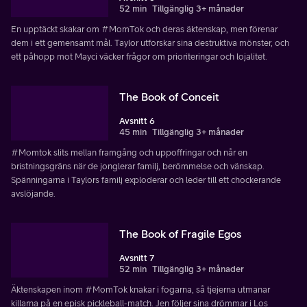
52 min
Tillgänglig 3+ månader
En upptäckt skakar om #MomTok och deras äktenskap, men förenar
dem i ett gemensamt mål. Taylor utforskar sina destruktiva mönster, och
ett påhopp mot Mayci väcker frågor om prioriteringar och lojalitet.
The Book of Conceit
Avsnitt 6
45 min
Tillgänglig 3+ månader
#Momtok slits mellan framgång och uppoffringar och når en
bristningsgräns när de jonglerar familj, berömmelse och vänskap.
Spänningarna i Taylors familj exploderar och leder till ett chockerande
avslöjande.
The Book of Fragile Egos
Avsnitt 7
52 min
Tillgänglig 3+ månader
Äktenskapen inom #MomTok knakar i fogarna, så tjejerna utmanar
killarna på en episk pickleball-match. Jen följer sina drömmar i Los