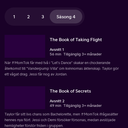
1
2
3
Säsong 4
The Book of Taking Flight
Avsnitt 1
56 min
Tillgänglig 3+ månader
När #MomTok får med två i "Let's Dance" skakar en chockerande
återkomst till "Vanderpump Villa" om kvinnornas äktenskap. Taylor gör
ett vågat drag. Jessi får nog av Jordan.
The Book of Secrets
Avsnitt 2
49 min
Tillgänglig 3+ månader
Taylor får sitt livs chans som Bachelorette, men #MomTok ifrågasätter
hennes nya flört. Jessi och Demi försöker försonas, medan avslöjade
hemligheter förstör friden i gruppen.