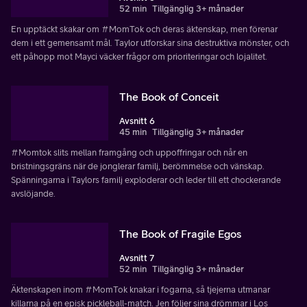
52 min
Tillgänglig 3+ månader
En upptäckt skakar om #MomTok och deras äktenskap, men förenar
dem i ett gemensamt mål. Taylor utforskar sina destruktiva mönster, och
ett påhopp mot Mayci väcker frågor om prioriteringar och lojalitet.
The Book of Conceit
Avsnitt 6
45 min
Tillgänglig 3+ månader
#Momtok slits mellan framgång och uppoffringar och når en
bristningsgräns när de jonglerar familj, berömmelse och vänskap.
Spänningarna i Taylors familj exploderar och leder till ett chockerande
avslöjande.
The Book of Fragile Egos
Avsnitt 7
52 min
Tillgänglig 3+ månader
Äktenskapen inom #MomTok knakar i fogarna, så tjejerna utmanar
killarna på en episk pickleball-match. Jen följer sina drömmar i Los