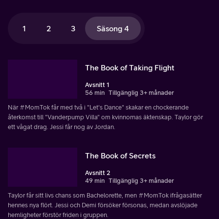
1
2
3
Säsong 4
The Book of Taking Flight
Avsnitt 1
56 min
Tillgänglig 3+ månader
När #MomTok får med två i "Let's Dance" skakar en chockerande
återkomst till "Vanderpump Villa" om kvinnornas äktenskap. Taylor gör
ett vågat drag. Jessi får nog av Jordan.
The Book of Secrets
Avsnitt 2
49 min
Tillgänglig 3+ månader
Taylor får sitt livs chans som Bachelorette, men #MomTok ifrågasätter
hennes nya flört. Jessi och Demi försöker försonas, medan avslöjade
hemligheter förstör friden i gruppen.