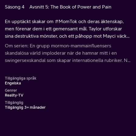
Säsong 4
Avsnitt 5: The Book of Power and Pain
En upptäckt skakar om #MomTok och deras äktenskap,
men förenar dem i ett gemensamt mål. Taylor utforskar
sina destruktiva mönster, och ett påhopp mot Mayci väcker
frågor om prioriteringar och lojalitet.
Om serien: En grupp mormon-mammainfluensers
skandalösa värld imploderar när de hamnar mitt i en
swingersexskandal som skapar internationella rubriker. Nu
är deras systerskap omskakat till dess kärna. Tro, vänskap
och rykte står på spel.
Tillgängliga språk
Engelska
Genrer
Reality-TV
Tillgänglig
Tillgänglig 3+ månader