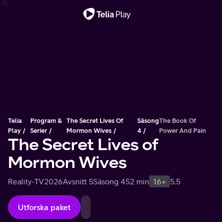
Viktigt meddelande
Telia
Program &
The Secret Lives Of
Säsong
The Book Of
Play
Serier
Mormon Wives
4
Power And Pain
The Secret Lives of
Mormon Wives
Reality-TV
2026
Avsnitt 5
Säsong 4
52 min
16+
5.5
Utforska paket