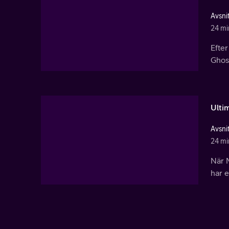
Avsnit
24 mi
Efter
Ghost
Ulti
Avsni
24 mi
När M
har e