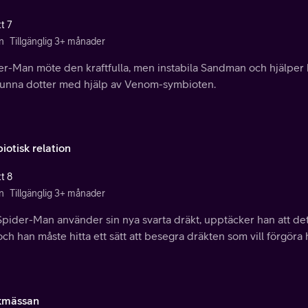
t 7
n
Tillgänglig 3+ månader
er-Man möte den kraftfulla, men instabila Sandman och hjälper
vunna dotter med hjälp av Venom-symbioten.
iotisk relation
t 8
n
Tillgänglig 3+ månader
Spider-Man använder sin nya svarta dräkt, upptäcker han att det
och han måste hitta ett sätt att besegra dräkten som vill förgöra
kmässan