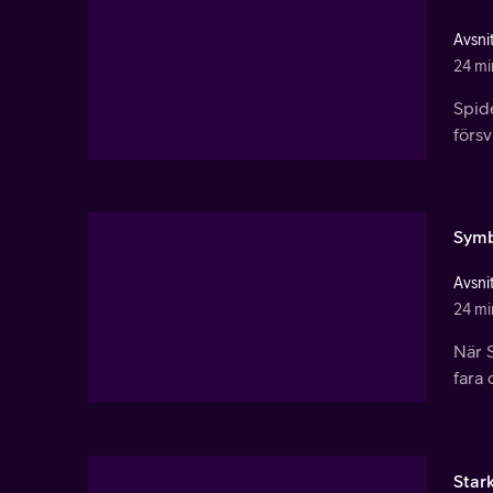
Avsnit
24 mi
Spid
förs
Symb
Avsnit
24 mi
När 
fara 
Star