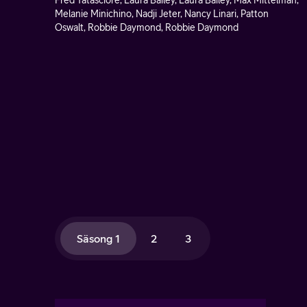
Fred Tatasciore, Laura Bailey, Laura Bailey, Max Mittelman,
Melanie Minichino, Nadji Jeter, Nancy Linari, Patton
Oswalt, Robbie Daymond, Robbie Daymond
Säsong 1
2
3