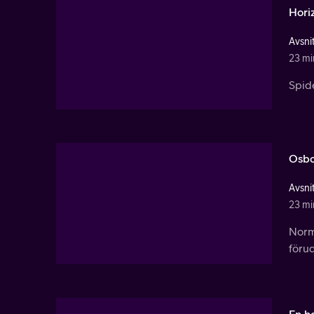
Hori
Avsnit
23 mi
Spid
Osbo
Avsnit
23 mi
Norm
förud
En he