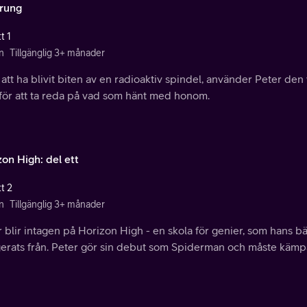
rung
t 1
n
Tillgänglig 3+ månader
 att ha blivit biten av en radioaktiv spindel, använder Peter d
 för att ta reda på vad som hänt med honom.
on High: del ett
t 2
n
Tillgänglig 3+ månader
 blir intagen på Horizon High - en skola för genier, som hans b
gerats från. Peter gör sin debut som Spiderman och måste kämp