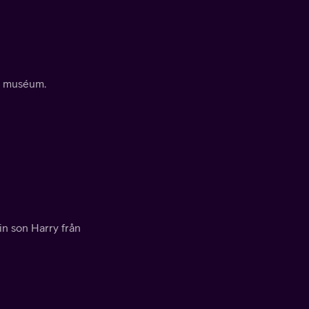
tt muséum.
n son Harry från