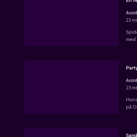
Avsnit
23 mi
Spid
med s
Part
Avsnit
23 mi
Horiz
på O
San