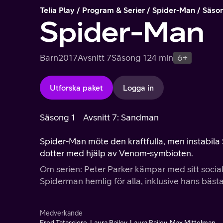
Telia Play
Program & Serier
Spider-Man
Säso
Spider-Man
Barn
2017
Avsnitt 7
Säsong 1
24 min
6+
Utforska paket
Logga in
Säsong 1
Avsnitt 7: Sandman
Spider-Man möte den kraftfulla, men instabil
dotter med hjälp av Venom-symbioten.
Om serien: Peter Parker kämpar med sitt sociala
Spiderman hemlig för alla, inklusive hans bäst
Medverkande