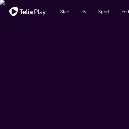
Viktigt meddelande
Start
Tv
Sport
Fot