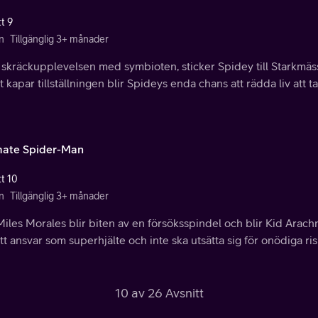
t 9
n
Tillgänglig 3+ månader
 skräckupplevelsen med symbioten, sticker Spidey till Starkmäss
 kapar tillställningen blir Spideys enda chans att rädda liv att t
mate Spider-Man
tt 10
n
Tillgänglig 3+ månader
iles Morales blir biten av en försöksspindel och blir Kid Arachn
tt ansvar som superhjälte och inte ska utsätta sig för onödiga ris
10 av 26 Avsnitt