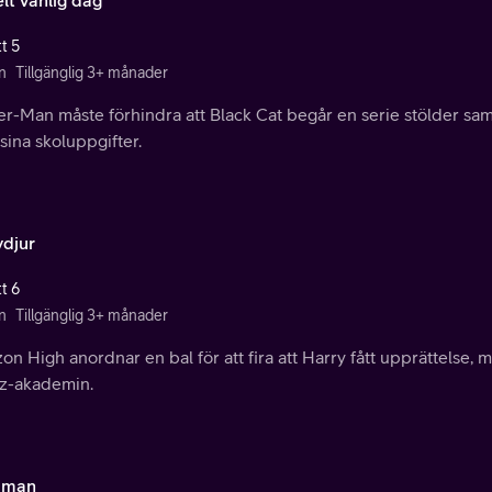
t 5
n
Tillgänglig 3+ månader
er-Man måste förhindra att Black Cat begår en serie stölder sa
ina skoluppgifter.
ydjur
t 6
n
Tillgänglig 3+ månader
on High anordnar en bal för att fira att Harry fått upprättelse,
z-akademin.
dman