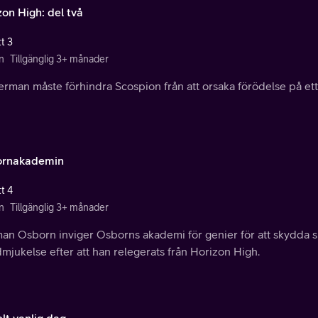
zon High: del två
t 3
n
Tillgänglig 3+ månader
erman måste förhindra Scospion från att orsaka förödelse på e
rnakademin
t 4
n
Tillgänglig 3+ månader
an Osborn inviger Osborns akademi för genier för att skydda si
mjukelse efter att han relegerats från Horizon High.
lt vanlig dag