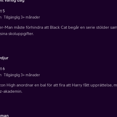
t 5
n
Tillgänglig 3+ månader
er-Man måste förhindra att Black Cat begår en serie stölder sa
ina skoluppgifter.
ydjur
t 6
n
Tillgänglig 3+ månader
on High anordnar en bal för att fira att Harry fått upprättelse,
z-akademin.
dman