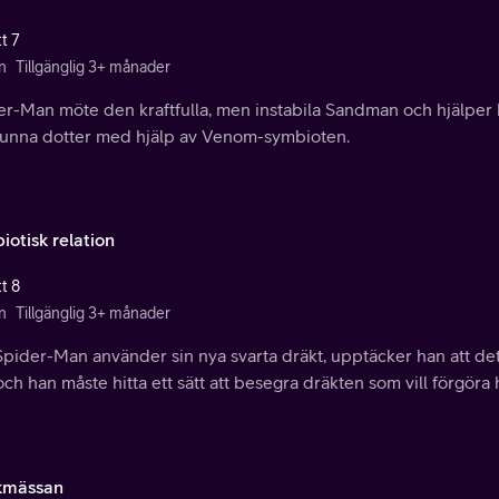
t 7
n
Tillgänglig 3+ månader
er-Man möte den kraftfulla, men instabila Sandman och hjälper
vunna dotter med hjälp av Venom-symbioten.
iotisk relation
t 8
n
Tillgänglig 3+ månader
Spider-Man använder sin nya svarta dräkt, upptäcker han att det
och han måste hitta ett sätt att besegra dräkten som vill förgöra
kmässan