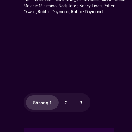
Fred Tatasciore, Laura Bailey, Laura Bailey, Max Mittelman,
Melanie Minichino, Nadji Jeter, Nancy Linari, Patton
Oswalt, Robbie Daymond, Robbie Daymond
Säsong 1
2
3