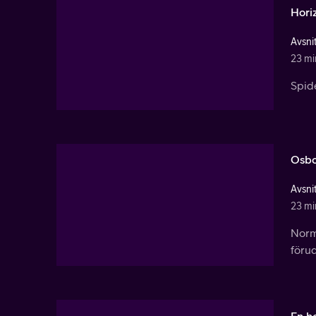
Hori
Avsnit
23 mi
Spid
Osbo
Avsnit
23 mi
Norm
förud
En he