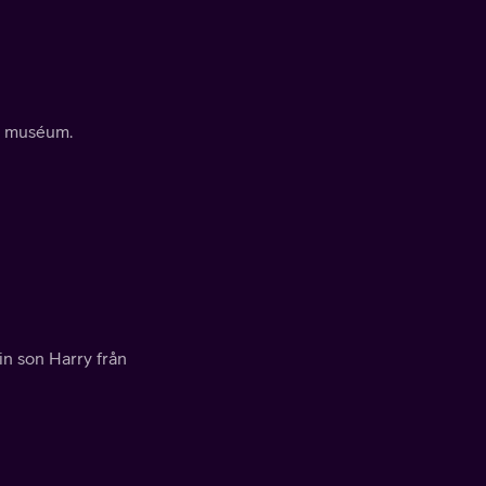
tt muséum.
n son Harry från