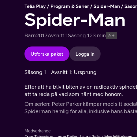
Telia Play
Program & Serier
Spider-Man
Säso
Spider-Man
Barn
2017
Avsnitt 1
Säsong 1
23 min
6+
Utforska paket
Logga in
Säsong 1
Avsnitt 1: Ursprung
Efter att ha blivit biten av en radioaktiv spi
att ta reda på vad som hänt med honom.
Om serien: Peter Parker kämpar med sitt sociala
Spiderman hemlig för alla, inklusive hans bäst
Medverkande