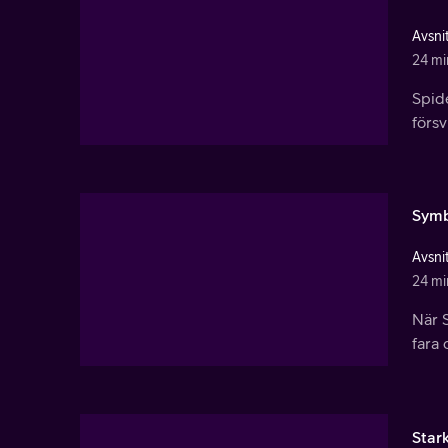
Avsnit
24 mi
Spid
förs
Symb
Avsnit
24 mi
När 
fara 
Star