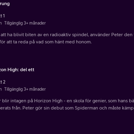
rung
t 1
n
Tillgänglig 3+ månader
 att ha blivit biten av en radioaktiv spindel, använder Peter d
 för att ta reda på vad som hänt med honom.
on High: del ett
t 2
n
Tillgänglig 3+ månader
 blir intagen på Horizon High - en skola för genier, som hans b
gerats från. Peter gör sin debut som Spiderman och måste kämp