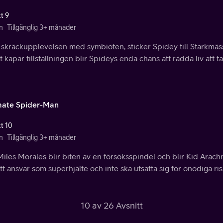
t 9
n
Tillgänglig 3+ månader
 skräckupplevelsen med symbioten, sticker Spidey till Starkmäss
 kapar tillställningen blir Spideys enda chans att rädda liv att t
mate Spider-Man
tt 10
n
Tillgänglig 3+ månader
iles Morales blir biten av en försöksspindel och blir Kid Arachn
tt ansvar som superhjälte och inte ska utsätta sig för onödiga ris
10 av 26 Avsnitt