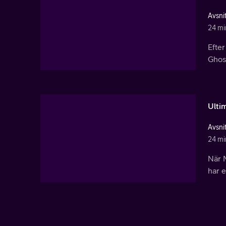
Avsnit
24 mi
Efter
Ghost
Ulti
Avsni
24 mi
När M
har e