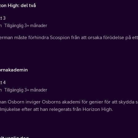
zon High: del två
t 3
n
Tillgänglig 3+ månader
erman måste förhindra Scospion från att orsaka förödelse på e
rnakademin
t 4
n
Tillgänglig 3+ månader
an Osborn inviger Osborns akademi för genier för att skydda si
mjukelse efter att han relegerats från Horizon High.
lt vanlig dag