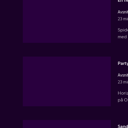
Avsnit
23 mi
Spid
med s
Part
Avsnit
23 mi
Horiz
på O
San