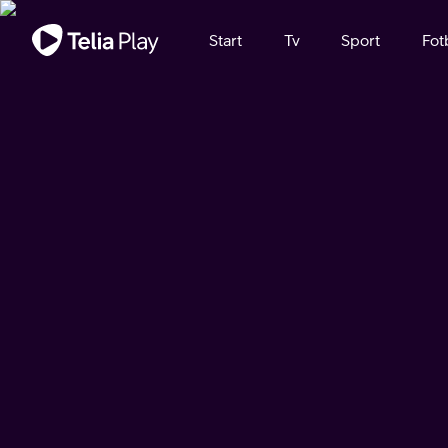
Viktigt meddelande
Start
Tv
Sport
Fot