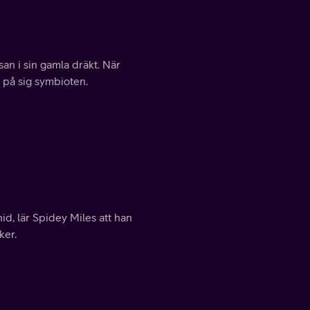
an i sin gamla dräkt. När
a på sig symbioten.
id, lär Spidey Miles att han
ker.