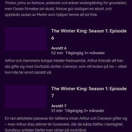
Tristan, prins av Kernow, anländer och kräver vedergällning för gruvräden,
men Owain förnekar sin skuld. Nimue gör slutligen en abort, och
upptäcks sedan av Merlin som hjälper henne att bli frisk.
The Winter King: Season 1: Episode
6
Avsnitt 6
52 min
Tillgänglig 3+ månader
Arthur och stammens kungar inleder fredssamtal. Arthur föreslår att han
ska gifta sig med Gorfydds dotter, Ceinwyn, som ett tecken på tro – vilket
hon inte tar emot särskilt väl.
The Winter King: Season 1: Episode
7
Avsnitt 7
51 min
Tillgänglig 3+ månader
En rad aktiviteter planeras för nätterna innan Arthur och Ceinwyn gifter sig
– men Arthur dras alltmer till Guinevere, där de båda träffas i hemlighet.
Gundleus anfaller Derfel men stöter på motstånd.