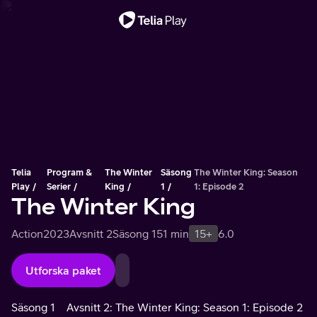
Viktigt meddelande
Telia
Program &
The Winter
Säsong
The Winter King: Season
Play
Serier
King
1
1: Episode 2
The Winter King
Action
2023
Avsnitt 2
Säsong 1
51 min
15+
6.0
Utforska paket
Säsong 1
Avsnitt 2: The Winter King: Season 1: Episode 2