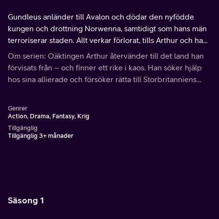
Gundleus anländer till Avalon och dödar den nyfödde
kungen och drottning Norwenna, samtidigt som hans män
terroriserar staden. Allt verkar förlorat, tills Arthur och hans
män anländer.
Om serien: Oäktingen Arthur återvänder till det land han
förvisats från – och finner ett rike i kaos. Han söker hjälp
hos sina allierade och försöker rätta till Storbritanniens
väg, där han ställs inför de mest oväntade av hinder.
Genrer
Action, Drama, Fantasy, Krig
Tillgänglig
Tillgänglig 3+ månader
Säsong 1