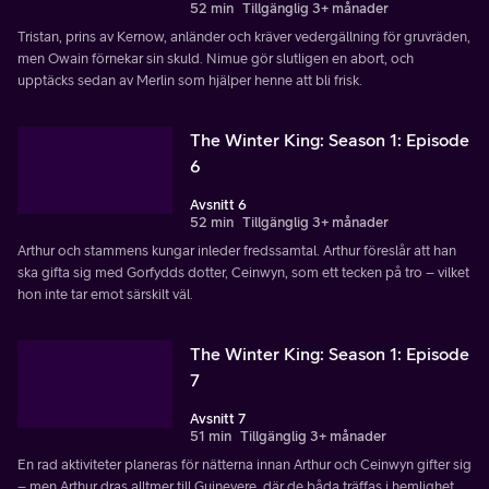
52 min
Tillgänglig 3+ månader
Tristan, prins av Kernow, anländer och kräver vedergällning för gruvräden,
men Owain förnekar sin skuld. Nimue gör slutligen en abort, och
upptäcks sedan av Merlin som hjälper henne att bli frisk.
The Winter King: Season 1: Episode
6
Avsnitt 6
52 min
Tillgänglig 3+ månader
Arthur och stammens kungar inleder fredssamtal. Arthur föreslår att han
ska gifta sig med Gorfydds dotter, Ceinwyn, som ett tecken på tro – vilket
hon inte tar emot särskilt väl.
The Winter King: Season 1: Episode
7
Avsnitt 7
51 min
Tillgänglig 3+ månader
En rad aktiviteter planeras för nätterna innan Arthur och Ceinwyn gifter sig
– men Arthur dras alltmer till Guinevere, där de båda träffas i hemlighet.