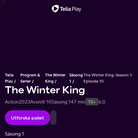
Viktigt meddelande
Telia
Program &
The Winter
Säsong
The Winter King: Season 1:
Play
Serier
King
1
Episode 10
The Winter King
Action
2023
Avsnitt 10
Säsong 1
47 min
15+
6.0
Utforska paket
Säsong 1