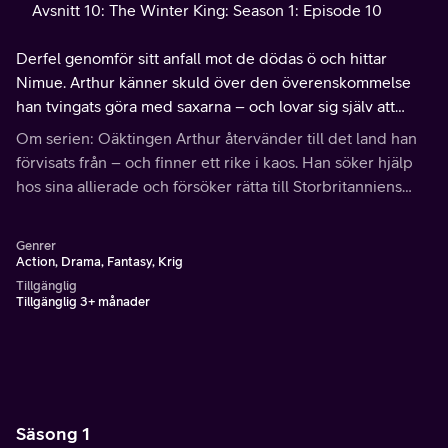
Avsnitt 10: The Winter King: Season 1: Episode 10
Derfel genomför sitt anfall mot de dödas ö och hittar
Nimue. Arthur känner skuld över den överenskommelse
han tvingats göra med saxarna – och lovar sig själv att
kämpa för att rädda Britannien.
Om serien: Oäktingen Arthur återvänder till det land han
förvisats från – och finner ett rike i kaos. Han söker hjälp
hos sina allierade och försöker rätta till Storbritanniens
väg, där han ställs inför de mest oväntade av hinder.
Genrer
Action, Drama, Fantasy, Krig
Tillgänglig
Tillgänglig 3+ månader
Säsong 1