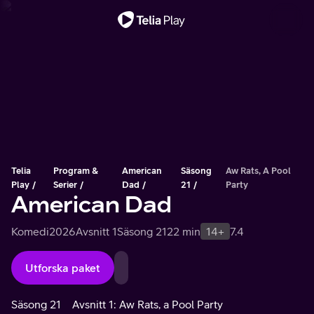
Viktigt meddelande
Telia
Program &
American
Säsong
Aw Rats, A Pool
Play
Serier
Dad
21
Party
American Dad
Komedi
2026
Avsnitt 1
Säsong 21
22 min
14+
7.4
Utforska paket
Säsong 21
Avsnitt 1: Aw Rats, a Pool Party