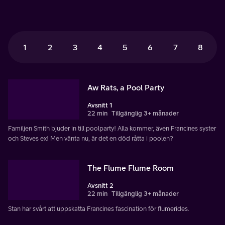
1
2
3
4
5
6
7
8
Aw Rats, a Pool Party
Avsnitt 1
22 min
Tillgänglig 3+ månader
Familjen Smith bjuder in till poolparty! Alla kommer, även Francines syster
och Steves ex! Men vänta nu, är det en död råtta i poolen?
The Flume Flume Room
Avsnitt 2
22 min
Tillgänglig 3+ månader
Stan har svårt att uppskatta Francines fascination för flumerides.