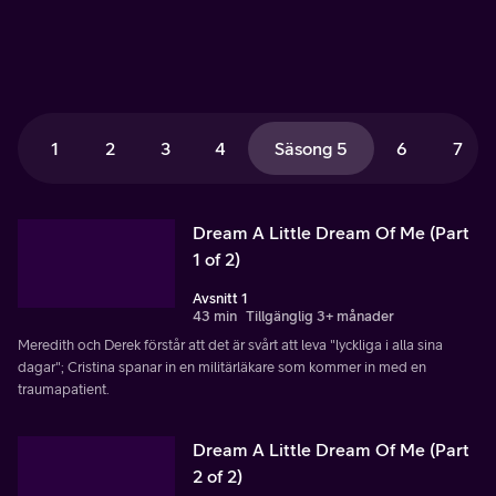
1
2
3
4
Säsong 5
6
7
Dream A Little Dream Of Me (Part
1 of 2)
Avsnitt 1
43 min
Tillgänglig 3+ månader
Meredith och Derek förstår att det är svårt att leva "lyckliga i alla sina
dagar"; Cristina spanar in en militärläkare som kommer in med en
traumapatient.
Dream A Little Dream Of Me (Part
2 of 2)