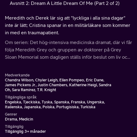
Avsnitt 2: Dream A Little Dream Of Me (Part 2 of 2)
Meredith och Derek lär sig att "lyckliga i alla sina dagar"
inte är lätt; Cristina spanar in en militärläkare som kommer
in med en traumapatient.
Om serien: Det hög-intensiva medicinska dramat, där vi får
följa Meredith Grey och gruppen av doktorer på Grey
Sloan Memorial som dagligen ställs inför beslut om liv och
död. De söker tröst av varandra, och ibland mer än
vänskap.
Medverkande
Chandra Wilson, Chyler Leigh, Ellen Pompeo, Eric Dane,
James Pickens Jr., Justin Chambers, Katherine Heigl, Sandra
Oh, Sara Ramirez, T.R. Knight
Tillgängliga språk
Engelska, Tjeckiska, Tyska, Spanska, Franska, Ungerska,
Italienska, Japanska, Polska, Portugisiska, Turkiska
Genrer
Drama, Medicin
Tillgänglig
Tillgänglig 3+ månader