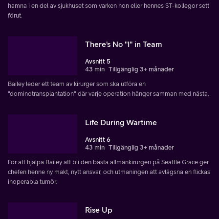
hamna i en del av sjukhuset som varken hon eller hennes ST-kollegor sett
förut.
There's No "I" in Team
Avsnitt 5
43 min
Tillgänglig 3+ månader
Bailey leder ett team av kirurger som ska utföra en
"dominotransplantation" där varje operation hänger samman med nästa.
Life During Wartime
Avsnitt 6
43 min
Tillgänglig 3+ månader
För att hjälpa Bailey att bli den bästa allmänkirurgen på Seattle Grace ger
chefen henne ny makt, nytt ansvar, och utmaningen att avlägsna en flickas
inoperabla tumör.
Rise Up