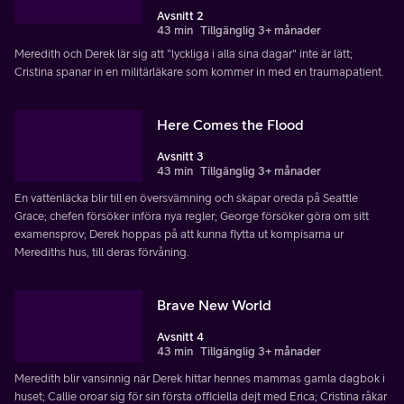
Avsnitt 2
43 min
Tillgänglig 3+ månader
Meredith och Derek lär sig att "lyckliga i alla sina dagar" inte är lätt;
Cristina spanar in en militärläkare som kommer in med en traumapatient.
Here Comes the Flood
Avsnitt 3
43 min
Tillgänglig 3+ månader
En vattenläcka blir till en översvämning och skapar oreda på Seattle
Grace; chefen försöker införa nya regler; George försöker göra om sitt
examensprov; Derek hoppas på att kunna flytta ut kompisarna ur
Merediths hus, till deras förvåning.
Brave New World
Avsnitt 4
43 min
Tillgänglig 3+ månader
Meredith blir vansinnig när Derek hittar hennes mammas gamla dagbok i
huset; Callie oroar sig för sin första officiella dejt med Erica; Cristina råkar