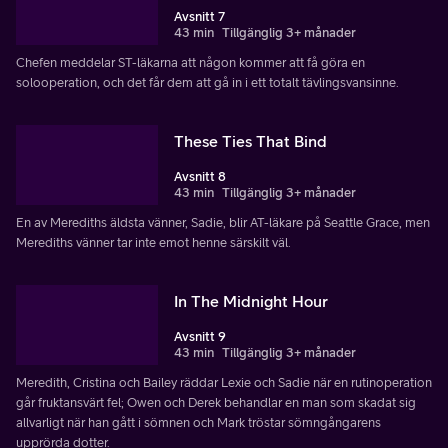
Avsnitt 7
43 min
Tillgänglig 3+ månader
Chefen meddelar ST-läkarna att någon kommer att få göra en
solooperation, och det får dem att gå in i ett totalt tävlingsvansinne.
These Ties That Bind
Avsnitt 8
43 min
Tillgänglig 3+ månader
En av Merediths äldsta vänner, Sadie, blir AT-läkare på Seattle Grace, men
Merediths vänner tar inte emot henne särskilt väl.
In The Midnight Hour
Avsnitt 9
43 min
Tillgänglig 3+ månader
Meredith, Cristina och Bailey räddar Lexie och Sadie när en rutinoperation
går fruktansvärt fel; Owen och Derek behandlar en man som skadat sig
allvarligt när han gått i sömnen och Mark tröstar sömngångarens
upprörda dotter.