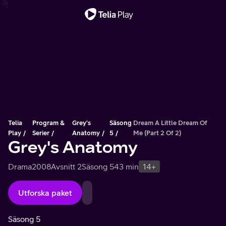
Viktigt meddelande
Telia
Program &
Grey's
Säsong
Dream A Little Dream Of
Play
Serier
Anatomy
5
Me (Part 2 Of 2)
Grey's Anatomy
Drama
2008
Avsnitt 2
Säsong 5
43 min
14+
Utforska paket
Säsong 5