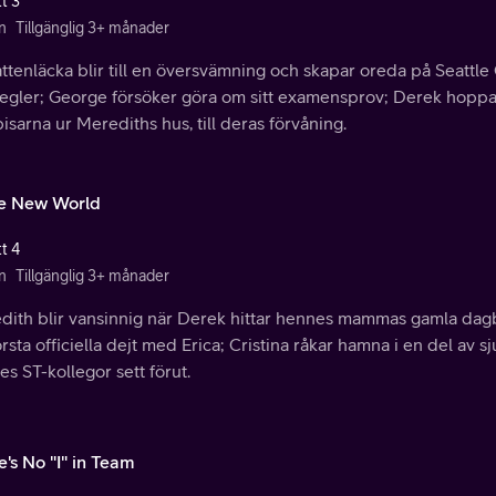
t 3
n
Tillgänglig 3+ månader
ttenläcka blir till en översvämning och skapar oreda på Seattle
egler; George försöker göra om sitt examensprov; Derek hoppas 
sarna ur Merediths hus, till deras förvåning.
e New World
t 4
n
Tillgänglig 3+ månader
ith blir vansinnig när Derek hittar hennes mammas gamla dagbok
örsta officiella dejt med Erica; Cristina råkar hamna i en del av 
s ST-kollegor sett förut.
's No "I" in Team