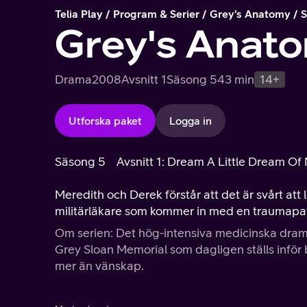
Telia Play
Program & Serier
Grey's Anatomy
S
Grey's Anat
Drama
2008
Avsnitt 1
Säsong 5
43 min
14+
Utforska paket
Logga in
Säsong 5
Avsnitt 1: Dream A Little Dream Of 
Meredith och Derek förstår att det är svårt att l
militärläkare som kommer in med en traumapat
Om serien: Det hög-intensiva medicinska drama
Grey Sloan Memorial som dagligen ställs inför 
mer än vänskap.