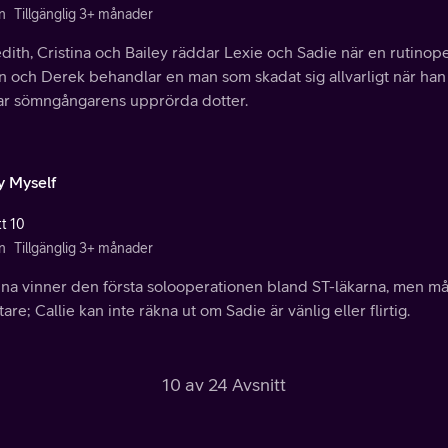
n
Tillgänglig 3+ månader
ith, Cristina och Bailey räddar Lexie och Sadie när en rutinoper
 och Derek behandlar en man som skadat sig allvarligt när han
tar sömngångarens upprörda dotter.
y Myself
tt 10
n
Tillgänglig 3+ månader
ina vinner den första solooperationen bland ST-läkarna, men må
tare; Callie kan inte räkna ut om Sadie är vänlig eller flirtig.
10 av 24 Avsnitt