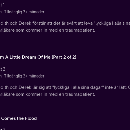
t 1
n
Tillgänglig 3+ månader
ith och Derek förstår att det är svårt att leva "lyckliga i alla si
tärläkare som kommer in med en traumapatient.
m A Little Dream Of Me (Part 2 of 2)
t 2
n
Tillgänglig 3+ månader
ith och Derek lär sig att "lyckliga i alla sina dagar" inte är lätt;
tärläkare som kommer in med en traumapatient.
 Comes the Flood