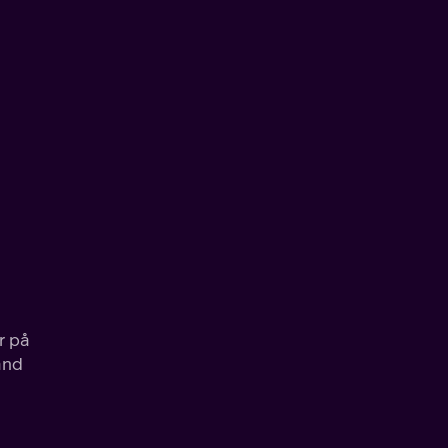
r på
and