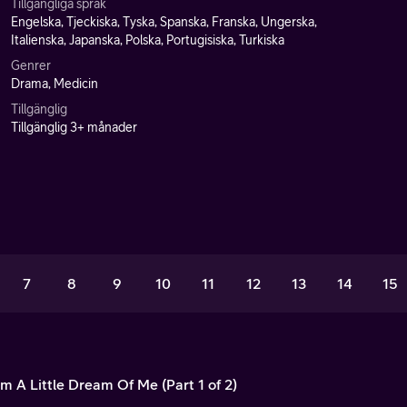
Tillgängliga språk
Engelska, Tjeckiska, Tyska, Spanska, Franska, Ungerska,
Italienska, Japanska, Polska, Portugisiska, Turkiska
Genrer
Drama, Medicin
Tillgänglig
Tillgänglig 3+ månader
7
8
9
10
11
12
13
14
15
m A Little Dream Of Me (Part 1 of 2)