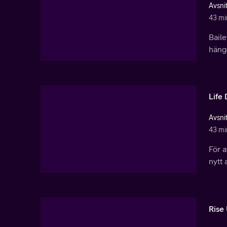
Avsnit
43 mi
Baile
häng
Life
Avsnit
43 mi
För a
nytt 
Rise