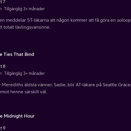
t 7
n
Tillgänglig 3+ månader
en meddelar ST-läkarna att någon kommer att få göra en soloope
ett totalt tävlingsvansinne.
e Ties That Bind
t 8
n
Tillgänglig 3+ månader
 Merediths äldsta vänner, Sadie, blir AT-läkare på Seattle Grac
emot henne särskilt väl.
he Midnight Hour
t 9