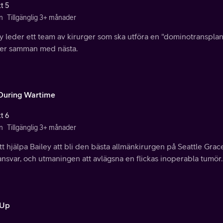
t 5
n
Tillgänglig 3+ månader
y leder ett team av kirurger som ska utföra en "dominotransplan
er samman med nästa.
 During Wartime
t 6
n
Tillgänglig 3+ månader
tt hjälpa Bailey att bli den bästa allmänkirurgen på Seattle Gra
ansvar, och utmaningen att avlägsna en flickas inoperabla tumör.
 Up