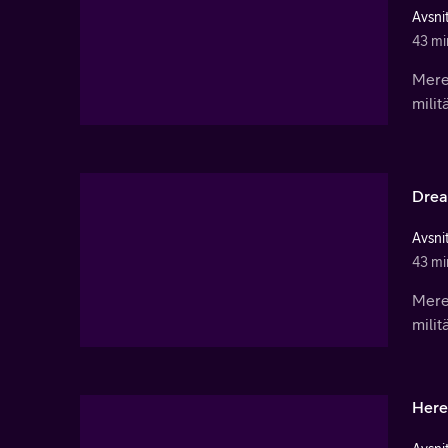
Avsnit
43 mi
Mered
mili
Drea
Avsnit
43 mi
Mered
mili
Here