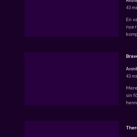
Avsnit
43 mi
En va
nya r
kompi
Brav
Avsnit
43 mi
Mered
sin f
henne
There