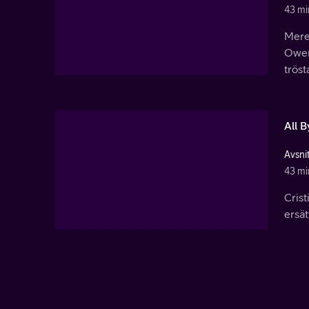
43 mi
Mered
Owen
trös
All B
Avsni
43 mi
Crist
ersät