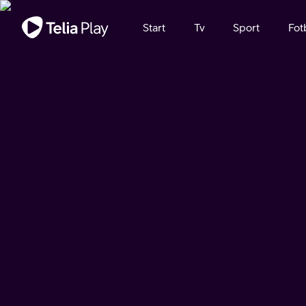
Viktigt meddelande
Start
Tv
Sport
Fot