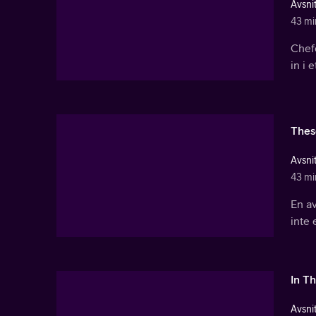
Avsnit
43 mi
Chef
in i 
Thes
Avsnit
43 mi
En av
inte 
In T
Avsnit