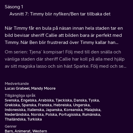
Säsong 1
Avsnitt 7: Timmy blir nyfiken/Ben tar tillbaka det
När Timmy får en bula på näsan innan hela staden tar en
bild bevisar sheriff Callie att bilden bara är perfekt med
Timmy. När Ben blir frustrerad över Timmy kallar han
Timmy ett fult namn.
Om serien: Tjena´ kompisar! Följ med till den snälla och
vänliga staden där sheriff Callie har koll på alla med hjälp
av sitt magiska lasso och sin häst Sparke. Följ med och se
hur kul det är i västern!
Medverkande
Lucas Grabeel, Mandy Moore
Tillgängliga språk
Svenska, Engelska, Arabiska, Tjeckiska, Danska, Tyska,
Grekiska, Spanska, Franska, Hebreiska, Ungerska,
Indonesiska, Italienska, Japanska, Koreanska, Malajiska,
Nederländska, Norska, Polska, Portugisiska, Rumänska,
Thailändska, Turkiska
Genrer
Barn, Animerat, Western