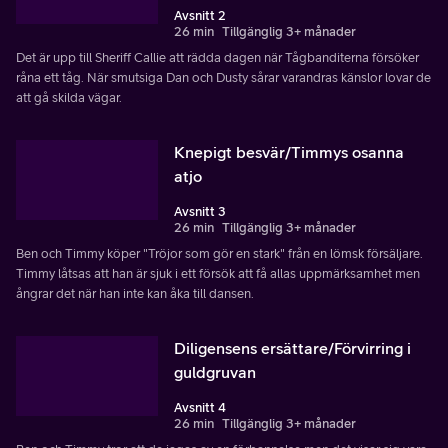
Avsnitt 2
26 min
Tillgänglig 3+ månader
Det är upp till Sheriff Callie att rädda dagen när Tågbanditerna försöker
råna ett tåg. När smutsiga Dan och Dusty sårar varandras känslor lovar de
att gå skilda vägar.
Knepigt besvär/Timmys osanna
atjo
Avsnitt 3
26 min
Tillgänglig 3+ månader
Ben och Timmy köper "Tröjor som gör en stark" från en lömsk försäljare.
Timmy låtsas att han är sjuk i ett försök att få allas uppmärksamhet men
ångrar det när han inte kan åka till dansen.
Diligensens ersättare/Förvirring i
guldgruvan
Avsnitt 4
26 min
Tillgänglig 3+ månader