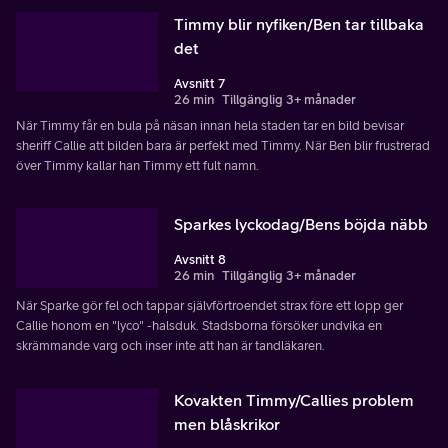
Timmy blir nyfiken/Ben tar tillbaka
det
Avsnitt 7
26 min
Tillgänglig 3+ månader
När Timmy får en bula på näsan innan hela staden tar en bild bevisar
sheriff Callie att bilden bara är perfekt med Timmy. När Ben blir frustrerad
över Timmy kallar han Timmy ett fult namn.
Sparkes lyckodag/Bens böjda näbb
Avsnitt 8
26 min
Tillgänglig 3+ månader
När Sparke gör fel och tappar självförtroendet strax före ett lopp ger
Callie honom en "lyco" -halsduk. Stadsborna försöker undvika en
skrämmande varg och inser inte att han är tandläkaren.
Kovakten Timmy/Callies problem
men blåskrikor