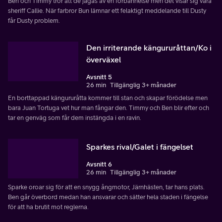
Ben och Timmy tror att de jagas av en förbannelse men det visar sig vara
sheriff Callie. När farbror Bun lämnar ett felaktigt meddelande till Dusty
får Dusty problem.
Den irriterande kängururåttan/Ko i
överväxel
Avsnitt 5
26 min
Tillgänglig 3+ månader
En borttappad kängururåtta kommer till stan och skapar förödelse men
bara Juan Tortuga vet hur man fångar den. Timmy och Ben blir efter och
tar en genväg som får dem instängda i en ravin.
Sparkes rival/Galet i fängelset
Avsnitt 6
26 min
Tillgänglig 3+ månader
Sparke oroar sig för att en snygg ångmotor, Järnhästen, tar hans plats.
Ben går överbord medan han ansvarar och sätter hela staden i fängelse
för att ha brutit mot reglerna.