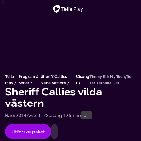
Viktigt meddelande
Telia
Program &
Sheriff Callies
Säsong
Timmy Blir Nyfiken/Ben
Play
Serier
Vilda Västern
1
Tar Tillbaka Det
Sheriff Callies vilda
västern
Barn
2014
Avsnitt 7
Säsong 1
26 min
0+
Utforska paket