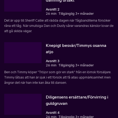
Avsnitt 2
26 min
Tillgänglig 3+ månader
Det är upp till Sheriff Callie att rädda dagen när Tågbanditerna försöker
råna ett tåg. När smutsiga Dan och Dusty sårar varandras känslor lovar de
att gå skilda vägar.
Knepigt besvär/Timmys osanna
atjo
Avsnitt 3
26 min
Tillgänglig 3+ månader
Ben och Timmy köper "Tröjor som gör en stark" från en lömsk försäljare.
Timmy låtsas att han är sjuk i ett försök att få allas uppmärksamhet men
ångrar det när han inte kan åka till dansen.
Diligensens ersättare/Förvirring i
guldgruvan
Avsnitt 4
26 min
Tillgänglig 3+ månader