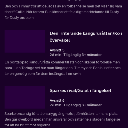
Ben och Timmy tror att de jagas av en förbannelse men det visar sig vara
sheriff Callie. När farbror Bun lämnar ett felaktigt meddelande till Dusty
får Dusty problem.
Den irriterande kängururåttan/Ko i
överväxel
Avsnitt 5
26 min
Tillgänglig 3+ månader
En borttappad kängururåtta kommer till stan och skapar förödelse men
bara Juan Tortuga vet hur man fångar den. Timmy och Ben blir efter och
tar en genväg som får dem instängda i en ravin.
Sparkes rival/Galet i fängelset
Avsnitt 6
26 min
Tillgänglig 3+ månader
Sparke oroar sig för att en snygg ångmotor, Järnhästen, tar hans plats.
Ben går överbord medan han ansvarar och sätter hela staden i fängelse
för att ha brutit mot reglerna.