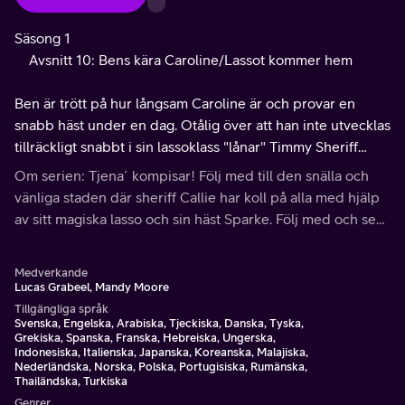
Säsong 1
Avsnitt 10: Bens kära Caroline/Lassot kommer hem
Ben är trött på hur långsam Caroline är och provar en
snabb häst under en dag. Otålig över att han inte utvecklas
tillräckligt snabbt i sin lassoklass "lånar" Timmy Sheriff
Callies lasso.
Om serien: Tjena´ kompisar! Följ med till den snälla och
vänliga staden där sheriff Callie har koll på alla med hjälp
av sitt magiska lasso och sin häst Sparke. Följ med och se
hur kul det är i västern!
Medverkande
Lucas Grabeel, Mandy Moore
Tillgängliga språk
Svenska, Engelska, Arabiska, Tjeckiska, Danska, Tyska,
Grekiska, Spanska, Franska, Hebreiska, Ungerska,
Indonesiska, Italienska, Japanska, Koreanska, Malajiska,
Nederländska, Norska, Polska, Portugisiska, Rumänska,
Thailändska, Turkiska
Genrer