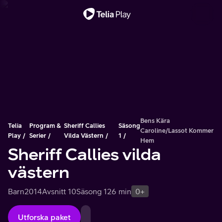
Viktigt meddelande
Bens Kära
Telia
Program &
Sheriff Callies
Säsong
Caroline/Lassot Kommer
Play
Serier
Vilda Västern
1
Hem
Sheriff Callies vilda
västern
Barn
2014
Avsnitt 10
Säsong 1
26 min
0+
Utforska paket