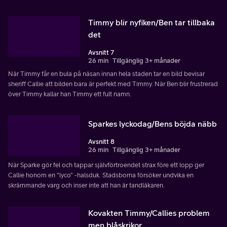
Timmy blir nyfiken/Ben tar tillbaka
det
Avsnitt 7
26 min
Tillgänglig 3+ månader
När Timmy får en bula på näsan innan hela staden tar en bild bevisar
sheriff Callie att bilden bara är perfekt med Timmy. När Ben blir frustrerad
över Timmy kallar han Timmy ett fult namn.
Sparkes lyckodag/Bens böjda näbb
Avsnitt 8
26 min
Tillgänglig 3+ månader
När Sparke gör fel och tappar självförtroendet strax före ett lopp ger
Callie honom en "lyco" -halsduk. Stadsborna försöker undvika en
skrämmande varg och inser inte att han är tandläkaren.
Kovakten Timmy/Callies problem
men blåskrikor