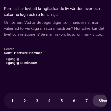
Pernilla har levt ett kringflackande liv världen över och
söker nu lugn och ro för sin själ.
Om serien: Vad är det egentligen som händer när man
väljer att förverkliga sin stora husdröm? Hur påverkar det
livet och relationen? Se människors husdrömmar - villor,
vindsvåningar, nybyggen och renoveringar.
Genrer
Konst, Hantverk, Hemmet
Tillgänglig
Tillgänglig 3+ månader
1
2
3
4
5
6
7
Säsong