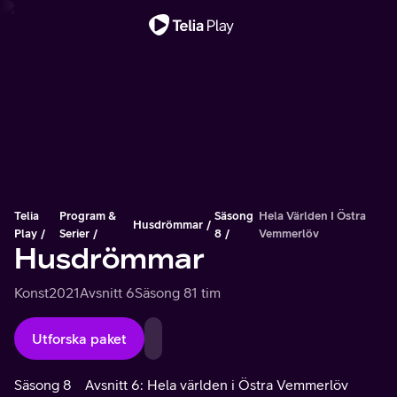
Viktigt meddelande
Telia
Program &
Säsong
Hela Världen I Östra
Husdrömmar
Play
Serier
8
Vemmerlöv
Husdrömmar
Konst
2021
Avsnitt 6
Säsong 8
1 tim
Utforska paket
Säsong 8
Avsnitt 6: Hela världen i Östra Vemmerlöv