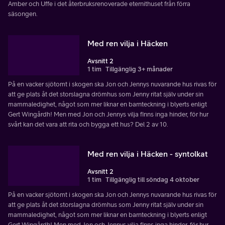
Amber och Uffe i det återbruksrenoverade eternithuset från förra
säsongen.
Med ren vilja i Häcken
Avsnitt 2
1 tim
Tillgänglig 3+ månader
På en vacker sjötomt i skogen ska Jon och Jennys nuvarande hus rivas för
att ge plats åt det storslagna drömhus som Jenny ritat själv under sin
mammaledighet, något som mer liknar en barnteckning i blyerts enligt
Gert Wingårdh! Men med Jon och Jennys vilja finns inga hinder, för hur
svårt kan det vara att rita och bygga ett hus? Del 2 av 10.
Med ren vilja i Häcken - syntolkat
Avsnitt 2
1 tim
Tillgänglig till söndag 4 oktober
På en vacker sjötomt i skogen ska Jon och Jennys nuvarande hus rivas för
att ge plats åt det storslagna drömhus som Jenny ritat själv under sin
mammaledighet, något som mer liknar en barnteckning i blyerts enligt
Gert Wingårdh! Men med Jon och Jennys vilja finns inga hinder, för hur