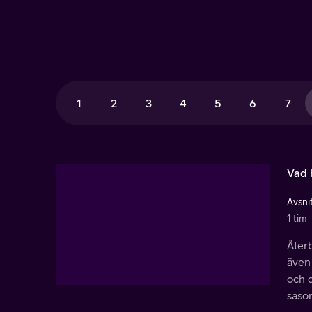
1
2
3
4
5
6
7
Vad 
Avsnit
1 tim
Återb
även 
och d
säso