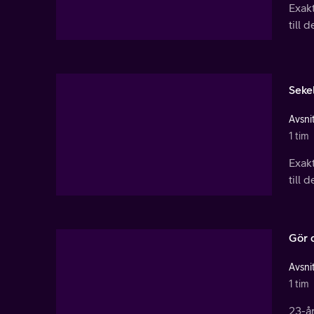
Exak
till 
Sekel
Avsnit
1 tim
Exak
till 
Gör d
Avsnit
1 tim
23-år