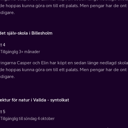
de hoppas kunna göra om till ett palats. Men pengar har de ont
idigare.
et själv-skola i Billesholm
t 4
Tillgänglig 3+ månader
ingarna Casper och Elin har köpt en sedan länge nedlagd skola i
de hoppas kunna göra om till ett palats. Men pengar har de ont
idigare.
ektur för natur i Vallda - syntolkat
t 5
Tillgänglig till söndag 4 oktober