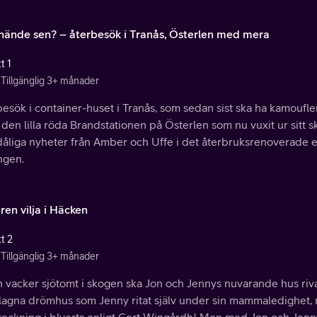
hände sen? – återbesök i Tranås, Österlen med mera
t 1
Tillgänglig 3+ månader
esök i container-huset i Tranås, som sedan sist ska ha kamoufler
den lilla röda Brandstationen på Österlen som nu vuxit ur sitt 
åliga nyheter från Amber och Uffe i det återbruksrenoverade et
ngen.
ren vilja i Häcken
t 2
Tillgänglig 3+ månader
 vacker sjötomt i skogen ska Jon och Jennys nuvarande hus rivas
slagna drömhus som Jenny ritat själv under sin mammaledighet, 