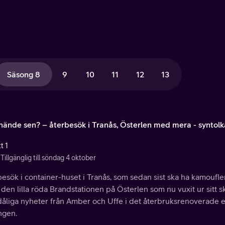
Säsong 8
9
10
11
12
13
hände sen? – återbesök i Tranås, Österlen med mera - syntolk
t 1
Tillgänglig till söndag 4 oktober
esök i container-huset i Tranås, som sedan sist ska ha kamoufler
den lilla röda Brandstationen på Österlen som nu vuxit ur sitt 
åliga nyheter från Amber och Uffe i det återbruksrenoverade et
ngen.