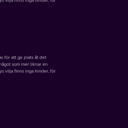
vilja finns inga hinder, för
 för att ge plats åt det
något som mer liknar en
vilja finns inga hinder, för