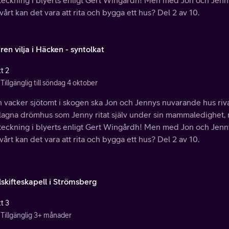
eckning i blyerts enligt Gert Wingårdh! Men med Jon och Jennys 
vårt kan det vara att rita och bygga ett hus? Del 2 av 10.
en vilja i Häcken - syntolkat
t 2
Tillgänglig till söndag 4 oktober
 vacker sjötomt i skogen ska Jon och Jennys nuvarande hus rivas
slagna drömhus som Jenny ritat själv under sin mammaledighet, 
eckning i blyerts enligt Gert Wingårdh! Men med Jon och Jennys 
vårt kan det vara att rita och bygga ett hus? Del 2 av 10.
lskifteskapell i Strömsberg
t 3
Tillgänglig 3+ månader