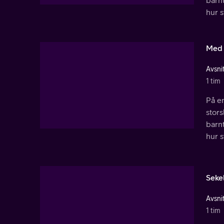
barnt
hur s
Med r
Avsnit
1 tim
På en
stor
barnt
hur s
Seke
Avsnit
1 tim