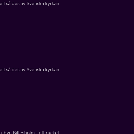
ll såldes av Svenska kyrkan
ll såldes av Svenska kyrkan
 byn Billesholm - ett ruckel