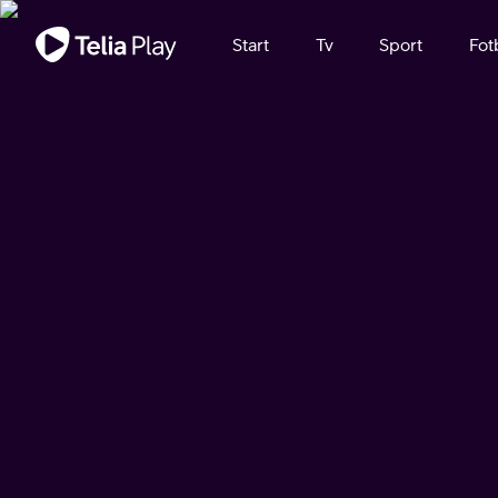
Viktigt meddelande
Start
Tv
Sport
Fot