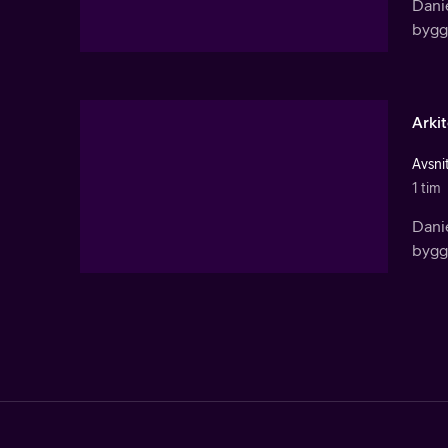
Danie
bygga
Arkit
Avsnit
1 tim
Danie
bygga