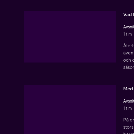
Vad 
Avsnit
1 tim
Återb
även 
och d
säso
Med 
Avsnit
1 tim
På en
stor