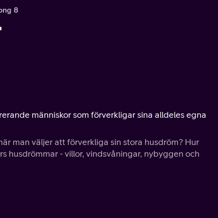
ong 8
r
erande människor som förverkligar sina alldeles egna
är man väljer att förverkliga sin stora husdröm? Hur
ors husdrömmar - villor, vindsvåningar, nybyggen och