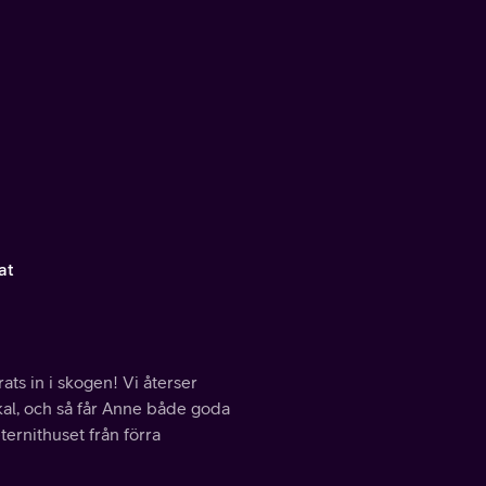
at
ats in i skogen! Vi återser
skal, och så får Anne både goda
ernithuset från förra