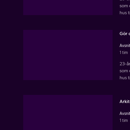
som 
hus t
Gör d
Avsnit
1 tim
23-år
som 
hus t
Arkit
Avsnit
1 tim