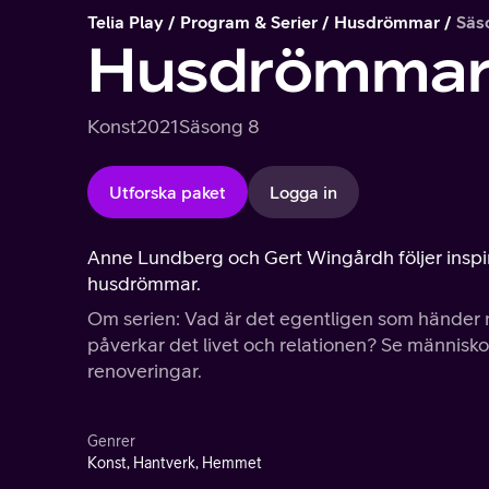
Telia Play
Program & Serier
Husdrömmar
Säs
Husdrömma
Konst
2021
Säsong 8
Utforska paket
Logga in
Anne Lundberg och Gert Wingårdh följer inspir
husdrömmar.
Om serien: Vad är det egentligen som händer n
påverkar det livet och relationen? Se människ
renoveringar.
Genrer
Konst, Hantverk, Hemmet