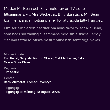
Medan Mr Bean och Billy njuter av en TV-serie
tillsammans, vill Mrs Wicket att Billy ska städa. Mr. Bean
kommer på alla möjliga planer för att rädda Billy från det
här jobbet.
Om serien: Serien handlar om allas favoritklant Mr. Bean,
som bor i sin våning tillsammans med sin älskade Teddy
där han fattar idiotiska beslut, vilka han samtidigt lyckas
lösa galant.
Medverkande
Enn Reitel, Gary Martin, Jon Glover, Matilda Ziegler, Sally
Grace, Susie Blake
Regissör
Tim Searle
Genrer
Barn, Animerat, Komedi, Äventyr
Tillgänglig
Tillgänglig till måndag 10 augusti 01:25