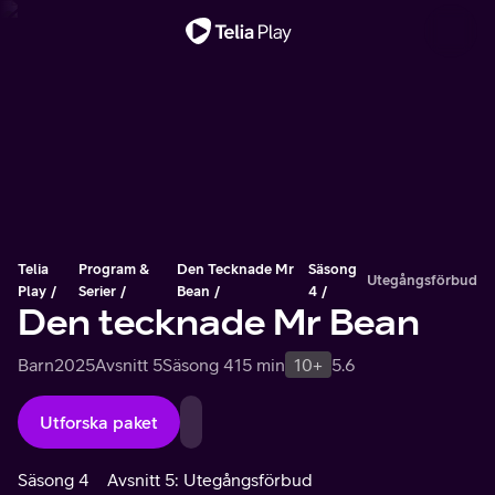
Viktigt meddelande
Telia
Program &
Den Tecknade Mr
Säsong
Utegångsförbud
Play
Serier
Bean
4
Den tecknade Mr Bean
Barn
2025
Avsnitt 5
Säsong 4
15 min
10+
5.6
Utforska paket
Säsong 4
Avsnitt 5: Utegångsförbud