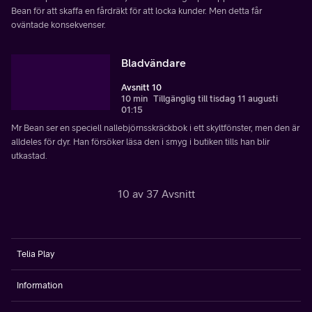
Bean för att skaffa en fårdräkt för att locka kunder. Men detta får
oväntade konsekvenser.
Bladvändare
Avsnitt 10
10 min
Tillgänglig till tisdag 11 augusti
01:15
Mr Bean ser en speciell nallebjörnsskräckbok i ett skyltfönster, men den är
alldeles för dyr. Han försöker läsa den i smyg i butiken tills han blir
utkastad.
10 av 37 Avsnitt
Telia Play
Information