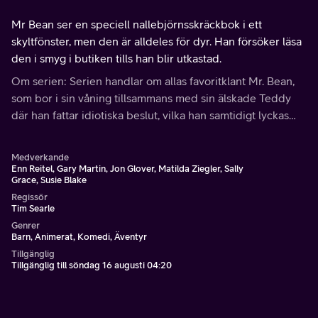
Mr Bean ser en speciell nallebjörnsskräckbok i ett
skyltfönster, men den är alldeles för dyr. Han försöker läsa
den i smyg i butiken tills han blir utkastad.
Om serien: Serien handlar om allas favoritklant Mr. Bean,
som bor i sin våning tillsammans med sin älskade Teddy
där han fattar idiotiska beslut, vilka han samtidigt lyckas
lösa galant.
Medverkande
Enn Reitel, Gary Martin, Jon Glover, Matilda Ziegler, Sally
Grace, Susie Blake
Regissör
Tim Searle
Genrer
Barn, Animerat, Komedi, Äventyr
Tillgänglig
Tillgänglig till söndag 16 augusti 04:20