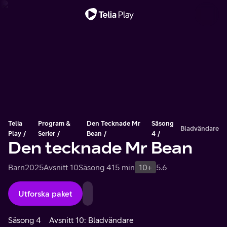
Viktigt meddelande
Telia
Program &
Den Tecknade Mr
Säsong
Bladvändare
Play
Serier
Bean
4
Den tecknade Mr Bean
Barn
2025
Avsnitt 10
Säsong 4
15 min
10+
5.6
Utforska paket
Säsong 4
Avsnitt 10: Bladvändare