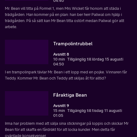
04:40
Mr. Bean vill titta på Formel 1, men Mrs Wicket får honom att städa i
trädgården. Han kommer på en plan: han ber herr Paliwal om hjälp i
trädgården. På så sätt kan Mr Bean titta ostört medan Paliwal gör allt
arbete.
Trampolintrubbel
Avsnitt 8
10 min
Tillgänglig till lördag 15 augusti
04:50
I en trampolinpark tävlar Mr. Bean i ett lopp med en pojke. Vinnaren får
Teddy. Kommer Mr. Bean och Teddy att skiljas åt för alltid?
Fåraktiga Bean
Avsnitt 9
15 min
Tillgänglig till tisdag 11 augusti
01:05
Irma har problem med att sälja sina stickningar på loppis och skickar Mr
Bean för att skaffa en fårdräkt för att locka kunder. Men detta får
oväntade konsekvenser.