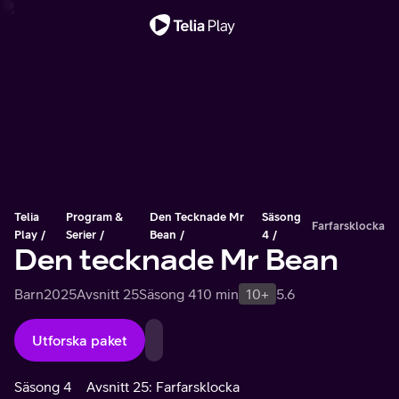
Viktigt meddelande
Telia
Program &
Den Tecknade Mr
Säsong
Farfarsklocka
Play
Serier
Bean
4
Den tecknade Mr Bean
Barn
2025
Avsnitt 25
Säsong 4
10 min
10+
5.6
Utforska paket
Säsong 4
Avsnitt 25: Farfarsklocka