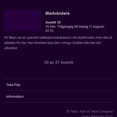
Bladvändare
Avsnitt 10
10 min
Tillgänglig till tisdag 11 augusti
01:15
Mr Bean ser en speciell nallebjörnsskräckbok i ett skyltfönster, men den är
alldeles för dyr. Han försöker läsa den i smyg i butiken tills han blir
utkastad.
10 av 37 Avsnitt
Telia Play
Information
© Telia · Part of Telia Company
Orgnr. 556430-0142