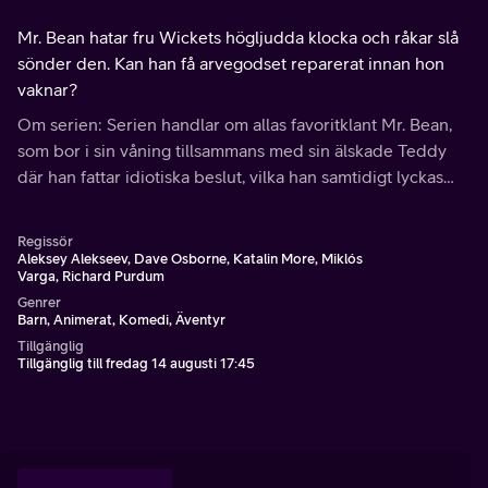
Mr. Bean hatar fru Wickets högljudda klocka och råkar slå
sönder den. Kan han få arvegodset reparerat innan hon
vaknar?
Om serien: Serien handlar om allas favoritklant Mr. Bean,
som bor i sin våning tillsammans med sin älskade Teddy
där han fattar idiotiska beslut, vilka han samtidigt lyckas
lösa galant.
Regissör
Aleksey Alekseev, Dave Osborne, Katalin More, Miklós
Varga, Richard Purdum
Genrer
Barn, Animerat, Komedi, Äventyr
Tillgänglig
Tillgänglig till fredag 14 augusti 17:45