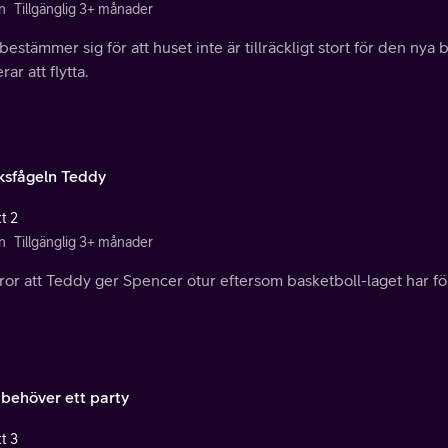
n
Tillgänglig 3+ månader
estämmer sig för att huset inte är tillräckligt stort för den nya
rar att flytta.
ksfågeln Teddy
t 2
n
Tillgänglig 3+ månader
tror att Teddy ger Spencer otur eftersom basketboll-laget har för
behöver ett party
t 3