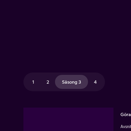
1
2
Säsong 3
4
Göra
Avsnit