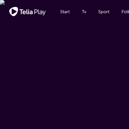
Viktigt meddelande
Start
Tv
Sport
Fot