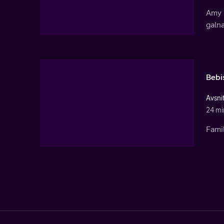
Amy 
galna
Bebi
Avsni
24 mi
Fami