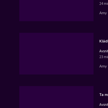
24 mi
Amy b
Kläd
Avsnit
23 mi
Amy v
Ta m
Avsnit