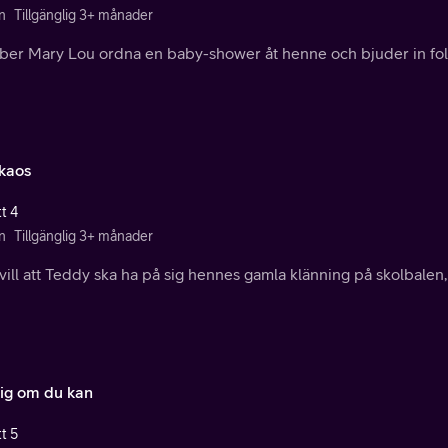
n
Tillgänglig 3+ månader
er Mary Lou ordna en baby-shower åt henne och bjuder in folk f
kaos
t 4
n
Tillgänglig 3+ månader
ill att Teddy ska ha på sig hennes gamla klänning på skolbalen, t
ig om du kan
t 5