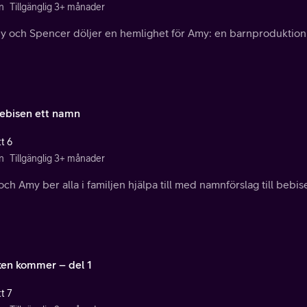
n
Tillgänglig 3+ månader
y och Spencer döljer en hemlighet för Amy: en barnproduktion 
ebisen ett namn
t 6
n
Tillgänglig 3+ månader
ch Amy ber alla i familjen hjälpa till med namnförslag till bebis
ken kommer – del 1
t 7