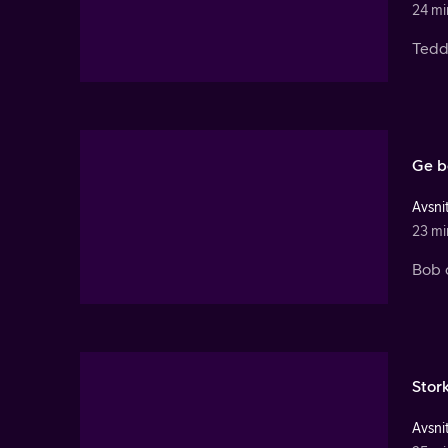
24 mi
Tedd
Ge b
Avsnit
23 mi
Bob o
Stor
Avsnit