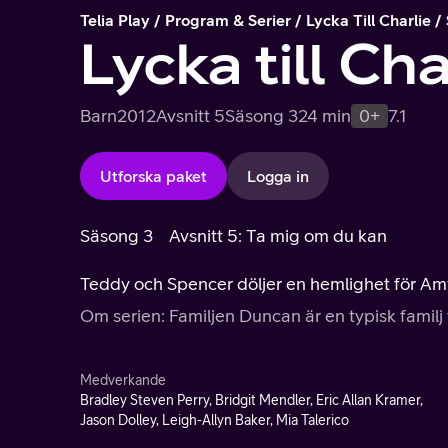
Telia Play
Program & Serier
Lycka Till Charlie
Lycka till Cha
Barn
2012
Avsnitt 5
Säsong 3
24 min
0+
7.1
Utforska paket
Logga in
Säsong 3
Avsnitt 5: Ta mig om du kan
Teddy och Spencer döljer en hemlighet för Amy
Om serien: Familjen Duncan är en typisk familj 
Medverkande
Bradley Steven Perry, Bridgit Mendler, Eric Allan Kramer,
Jason Dolley, Leigh-Allyn Baker, Mia Talerico