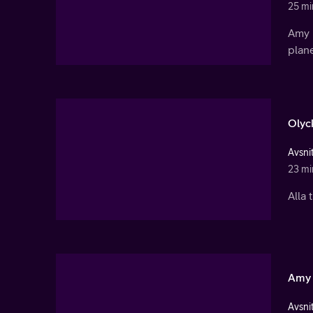
25 mi
Amy b
plane
Olyc
Avsnit
23 mi
Alla 
Amy 
Avsnit