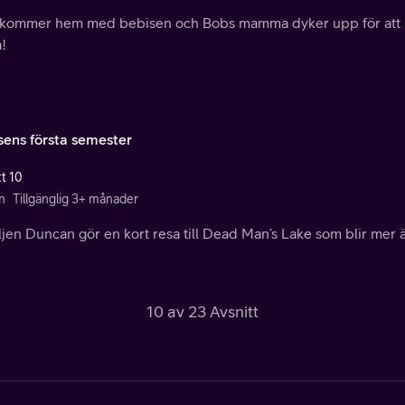
kommer hem med bebisen och Bobs mamma dyker upp för att hjäl
!
sens första semester
tt 10
n
Tillgänglig 3+ månader
ljen Duncan gör en kort resa till Dead Man’s Lake som blir mer
10 av 23 Avsnitt