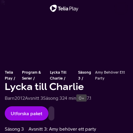
Viktigt meddelande
Telia
Program &
Lycka Till
Säsong
Amy Behöver Ett
Play
Serier
Charlie
3
Party
Lycka till Charlie
Barn
2012
Avsnitt 3
Säsong 3
24 min
0+
7.1
Utforska paket
Säsong 3
Avsnitt 3: Amy behöver ett party