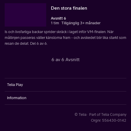
Den stora finalen
Avsnitt 6
1 tim
Tillgänglig 3+ månader
Is och livsfarliga backar sprider skräck i laget inför VM-finalen. När
mållinjen passeras väller känslorna fram - och avskedet blir lika starkt som
resan de delat. Del 6 av 6.
6 av 6 Avsnitt
Telia Play
Information
© Telia · Part of Telia Company
Orgnr. 556430-0142