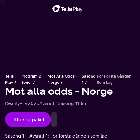
Viktigt meddelande
Telia
Program &
Mot Alla Odds -
Säsong
För Första Gången
Play
Serier
Norge
1
Som Lag
Mot alla odds - Norge
Reality-TV
2025
Avsnitt 1
Säsong 1
1 tim
Utforska paket
Säsong 1
Avsnitt 1: För första gången som lag