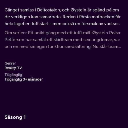
Gänget samlas i Beitostølen, och Øystein är spänd på om
de verkligen kan samarbeta. Redan i första motbacken får
hela laget en tuff start - men också en försmak av vad som
väntar. Del 1 av 6.
Om serien: Ett unikt gäng med ett tufft mål. Øystein Pølsa
Pettersen har samlat ett skidteam med sex ungdomar, var
och en med sin egen funktionsnedsättning. Nu står teamet
inför sitt livs största äventyr när de ska övervinna sina
utmaningar tillsammans.
Genrer
Reality-TV
Tillgänglig
Tillgänglig 3+ månader
Säsong 1