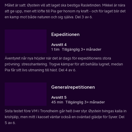
Målet är satt: Øystein vill att laget ska bestiga Rasletinden. Mikkel är nära
att ge upp, men ett löfte till Pia ger honom ny kraft - och för laget blir det
en kamp mot både naturen och sig själva. Del 3 av 6.
Expeditionen
Avsnitt 4
1 tim
Tillgänglig 3+ månader
Äventyret når nya höjder när det är dags för expeditionens stora
prövning: stresshantering. Trygve kämpar för att behålla lugnet, medan
Pia får sitt livs utmaning till häst. Del 4 av 6.
Generalrepetitionen
Avsnitt 5
45 min
Tillgänglig 3+ månader
Sista testet före VM i Trondheim går helt över styr. Øystein tvingas kalla in
krishjälp, men mitt i kaoset väntar också en oväntad glädje för Syver. Del
5 av 6.