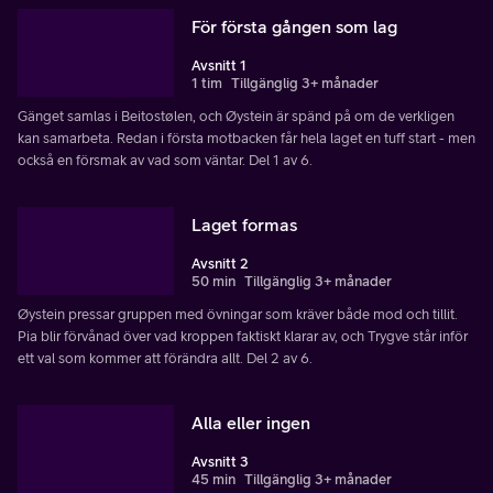
För första gången som lag
Avsnitt 1
1 tim
Tillgänglig 3+ månader
Gänget samlas i Beitostølen, och Øystein är spänd på om de verkligen
kan samarbeta. Redan i första motbacken får hela laget en tuff start - men
också en försmak av vad som väntar. Del 1 av 6.
Laget formas
Avsnitt 2
50 min
Tillgänglig 3+ månader
Øystein pressar gruppen med övningar som kräver både mod och tillit.
Pia blir förvånad över vad kroppen faktiskt klarar av, och Trygve står inför
ett val som kommer att förändra allt. Del 2 av 6.
Alla eller ingen
Avsnitt 3
45 min
Tillgänglig 3+ månader