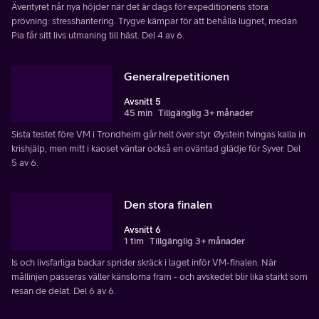
Äventyret når nya höjder när det är dags för expeditionens stora
prövning: stresshantering. Trygve kämpar för att behålla lugnet, medan
Pia får sitt livs utmaning till häst. Del 4 av 6.
Generalrepetitionen
Avsnitt 5
45 min
Tillgänglig 3+ månader
Sista testet före VM i Trondheim går helt över styr. Øystein tvingas kalla in
krishjälp, men mitt i kaoset väntar också en oväntad glädje för Syver. Del
5 av 6.
Den stora finalen
Avsnitt 6
1 tim
Tillgänglig 3+ månader
Is och livsfarliga backar sprider skräck i laget inför VM-finalen. När
mållinjen passeras väller känslorna fram - och avskedet blir lika starkt som
resan de delat. Del 6 av 6.