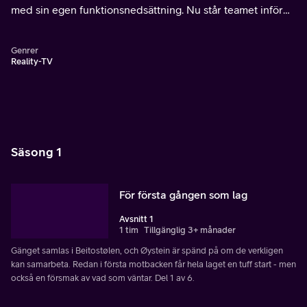
med sin egen funktionsnedsättning. Nu står teamet inför
sitt livs största äventyr när de ska övervinna sina
utmaningar tillsammans.
Genrer
Reality-TV
Säsong 1
För första gången som lag
Avsnitt 1
1 tim
Tillgänglig 3+ månader
Gänget samlas i Beitostølen, och Øystein är spänd på om de verkligen
kan samarbeta. Redan i första motbacken får hela laget en tuff start - men
också en försmak av vad som väntar. Del 1 av 6.