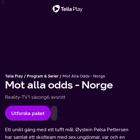
Viktigt meddelande
Telia Play
Program & Serier
Mot Alla Odds - Norge
Mot alla odds - Norge
Reality-TV
1 säsong
6 avsnitt
Utforska paket
Ett unikt gäng med ett tufft mål. Øystein Pølsa Pettersen
har samlat ett skidteam med sex ungdomar, var och en