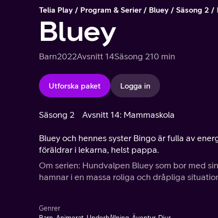
Telia Play
Program & Serier
Bluey
Säsong 2
Bluey
Barn
2022
Avsnitt 14
Säsong 2
10 min
Utforska paket
Logga in
Säsong 2
Avsnitt 14: Mammaskola
Bluey och hennes syster Bingo är fulla av energ
föräldrar i lekarna, helst pappa.
Om serien: Hundvalpen Bluey som bor med sin 
hamnar i en massa roliga och dråpliga situatio
Genrer