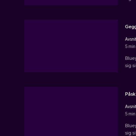
Gegg
Avsnit
5 min
Bluey
sig s
Påsk
Avsnit
5 min
Bluey
sig s