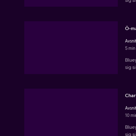
Ö-ma
Avsni
5 min
Bluey
sig s
Char
Avsnit
10 mi
Bluey
sig s