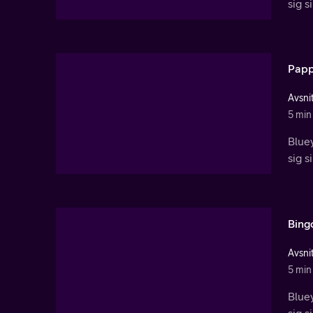
sig s
Papp
Avsnit
5 min
Bluey
sig s
Bing
Avsnit
5 min
Bluey
sig s