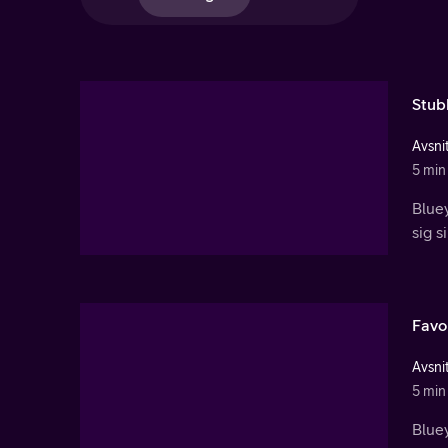
Stub
Avsnit
5 min
Bluey
sig s
Favo
Avsnit
5 min
Bluey