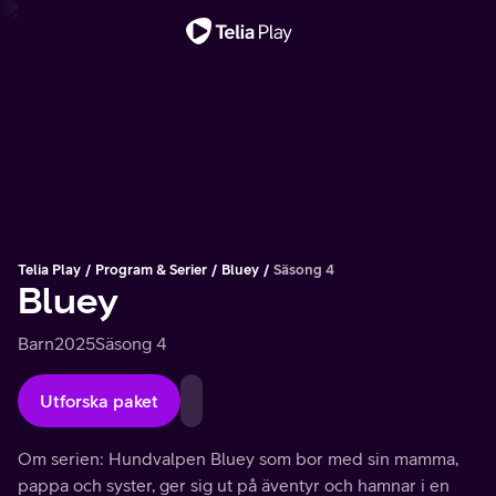
Viktigt meddelande
Telia Play
Program & Serier
Bluey
Säsong 4
Bluey
Barn
2025
Säsong 4
Utforska paket
Om serien: Hundvalpen Bluey som bor med sin mamma,
pappa och syster, ger sig ut på äventyr och hamnar i en