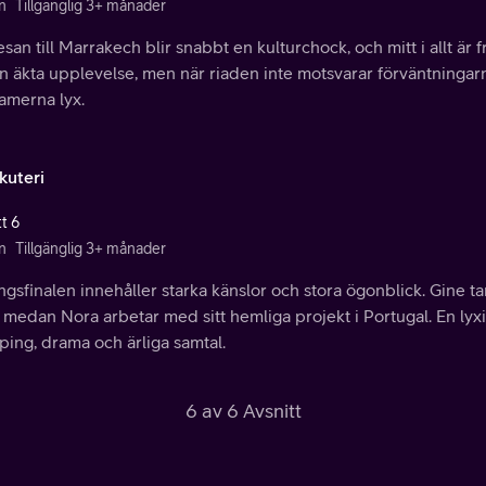
n
Tillgänglig 3+ månader
esan till Marrakech blir snabbt en kulturchock, och mitt i allt ä
n äkta upplevelse, men när riaden inte motsvarar förväntningarn
amerna lyx.
kuteri
t 6
n
Tillgänglig 3+ månader
gsfinalen innehåller starka känslor och stora ögonblick. Gine tar
 medan Nora arbetar med sitt hemliga projekt i Portugal. En lyx
ing, drama och ärliga samtal.
6 av 6 Avsnitt