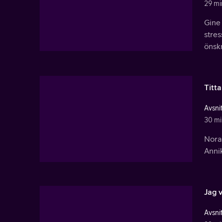
29 mi
Gine
stres
önskn
Titt
Avsnit
30 mi
Nora 
Anni
Jag v
Avsnit