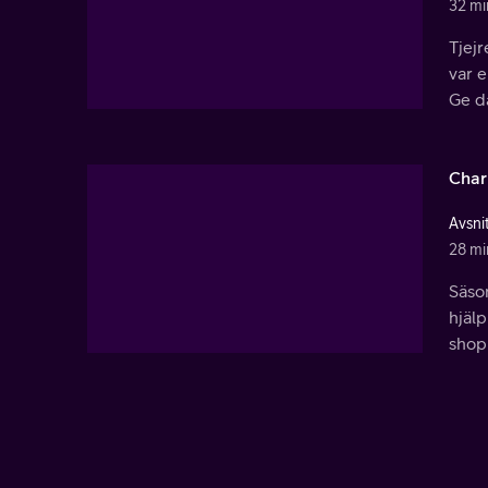
32 mi
Tjejr
var e
Ge d
Char
Avsnit
28 mi
Säson
hjälp
shopp