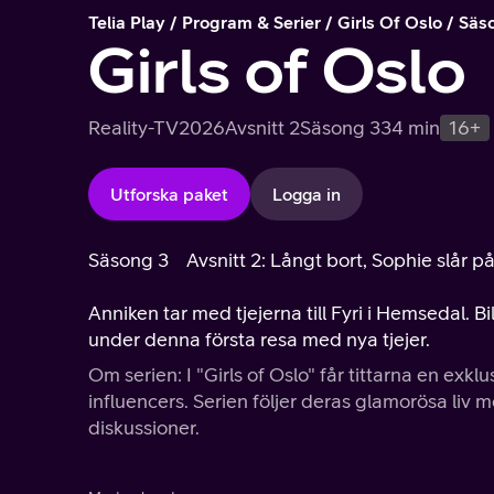
Telia Play
Program & Serier
Girls Of Oslo
Säs
Girls of Oslo
Reality-TV
2026
Avsnitt 2
Säsong 3
34 min
16+
Utforska paket
Logga in
Säsong 3
Avsnitt 2: Långt bort, Sophie slår på
Anniken tar med tjejerna till Fyri i Hemsedal.
under denna första resa med nya tjejer.
Om serien: I "Girls of Oslo" får tittarna en exkl
influencers. Serien följer deras glamorösa liv
diskussioner.