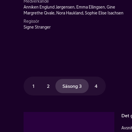
Medverkande
Anniken Englund Jørgensen, Emma Ellingsen, Gine
Margrethe Qvale, Nora Haukland, Sophie Elise Isachsen
Regissör
Signe Stranger
1
2
Säsong 3
4
Det g
Avsnit