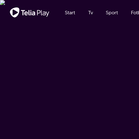
Viktigt meddelande
Start
Tv
Sport
Fot