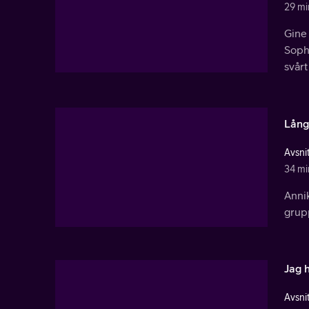
29 mi
Gine 
Soph
svårt
Långt
Avsnit
34 mi
Annik
grup
Jag h
Avsnit