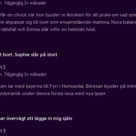
n
Tillgänglig 3+ månader
får en chock när hon bjuder in Anniken för att prata om vad som
ie anpassar sig till livet som ensamstående mamma, Nora balans
 rättsfall och Emma står inför en hektiskt höst.
 bort, Sophie slår på stort
t 2
n
Tillgänglig 3+ månader
en tar med tjejerna till Fyri i Hemsedal. Bilresan bjuder på int
pdynamik under denna första resa med nya tjejer.
ar övervägt att lägga in mig själv
t 3