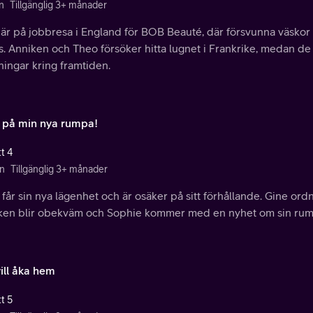
n
Tillgänglig 3+ månader
 är på jobbresa i England för BOB Beauté, där försvunna väskor
s. Anniken och Theo försöker hitta lugnet i Frankrike, medan de
ingar kring framtiden.
a på min nya rumpa!
t 4
n
Tillgänglig 3+ månader
får sin nya lägenhet och är osäker på sitt förhållande. Gine ord
ken blir obekväm och Sophie kommer med en nyhet om sin rum
ill åka hem
t 5