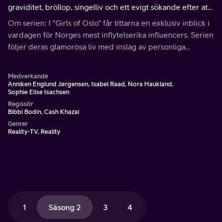
graviditet, bröllop, singelliv och ett evigt sökande efter att
hitta sig själv i en ytlig värld.
Om serien: I "Girls of Oslo" får tittarna en exklusiv inblick i
vardagen för Norges mest inflytelserika influencers. Serien
följer deras glamorösa liv med inslag av personliga
utmaningar och intensiva diskussioner.
Medverkande
Anniken Englund Jørgensen, Isabel Raad, Nora Haukland,
Sophie Elise Isachsen
Regissör
Bibbi Bodin, Cash Khazai
Genrer
Reality-TV, Reality
1
Säsong 2
3
4