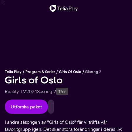
Viktigt meddelande
Telia Play
Program & Serier
Girls Of Oslo
Säsong 2
Girls of Oslo
Reality-TV
2024
Säsong 2
16+
Utforska paket
I andra säsongen av "Girls of Oslo" får vi träffa vår
favoritgrupp igen. Det sker stora förändringar i deras liv: