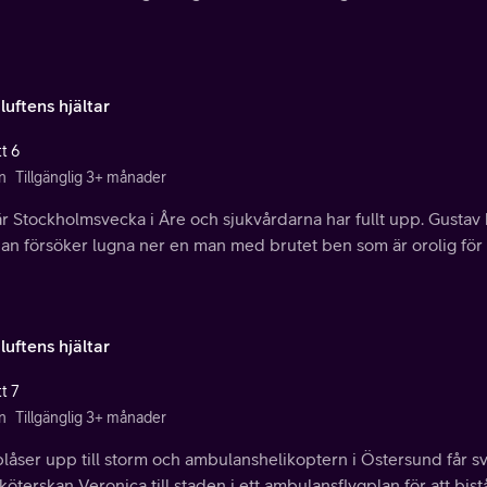
 luftens hjältar
t 6
n
Tillgänglig 3+ månader
r Stockholmsvecka i Åre och sjukvårdarna har fullt upp. Gustav ka
an försöker lugna ner en man med brutet ben som är orolig för s
 luftens hjältar
t 7
n
Tillgänglig 3+ månader
låser upp till storm och ambulanshelikoptern i Östersund får svårt 
köterskan Veronica till staden i ett ambulansflygplan för att bistå 