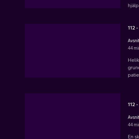
hjäl
112 -
Avsnit
44 mi
Helik
grun
patie
112 -
Avsnit
44 mi
En sk