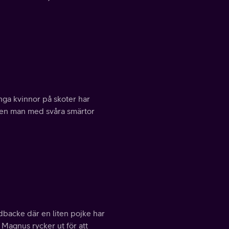
nga kvinnor på skoter har
a en man med svåra smärtor
idbacke där en liten pojke har
 Magnus rycker ut för att