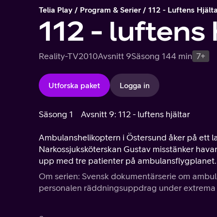
Telia Play
Program & Serier
112 - Luftens Hjält
112 - luftens 
Reality-TV
2010
Avsnitt 9
Säsong 1
44 min
7+
Utforska paket
Logga in
Säsong 1
Avsnitt 9: 112 - luftens hjältar
Ambulanshelikoptern i Östersund åker på ett la
Narkossjuksköterskan Gustav misstänker havand
upp med tre patienter på ambulansflygplanet.
Om serien: Svensk dokumentärserie om ambulans
personalen räddningsuppdrag under extrema 