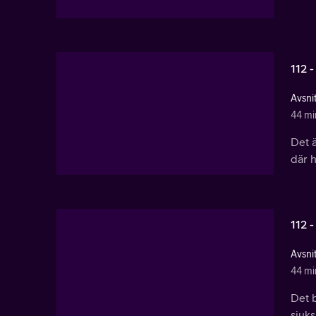
112 -
Avsnit
44 mi
Det ä
där h
112 -
Avsnit
44 mi
Det b
sjuks