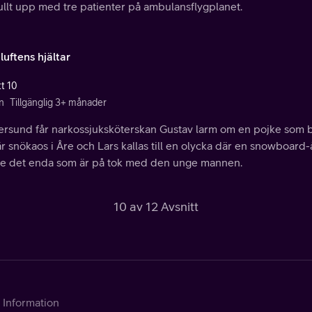
ullt upp med tre patienter på ambulansflygplanet.
 luftens hjältar
tt 10
n
Tillgänglig 3+ månader
ersund får narkossjuksköterskan Gustav larm om en pojke som bl
r snökaos i Åre och Lars kallas till en olycka där en snowboard-
nte det enda som är på tok med den unge mannen.
10 av 12 Avsnitt
Information