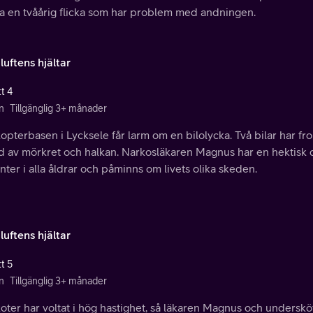
pa en tvåårig flicka som har problem med andningen.
 luftens hjältar
t 4
n
Tillgänglig 3+ månader
opterbasen i Lycksele får larm om en bilolycka. Två bilar har fro
d av mörkret och halkan. Narkosläkaren Magnus har en hektisk 
nter i alla åldrar och påminns om livets olika skeden.
 luftens hjältar
t 5
n
Tillgänglig 3+ månader
oter har voltat i hög hastighet, så läkaren Magnus och undersköt