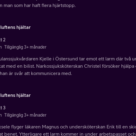
 man som har haft flera hjärtstopp.
 luftens hjältar
t 2
n
Tillgänglig 3+ månader
anssjukvårdaren Kjelle i Östersund tar emot ett larm där två u
at med en bilist. Narkossjuksköterskan Christel försöker hjälp
han är svår att kommunicera med.
 luftens hjältar
t 3
n
Tillgänglig 3+ månader
ksele flyger läkaren Magnus och undersköterskan Erik till en sk
t benet. Ytterligare ett larm kommer in under arbetspasset och