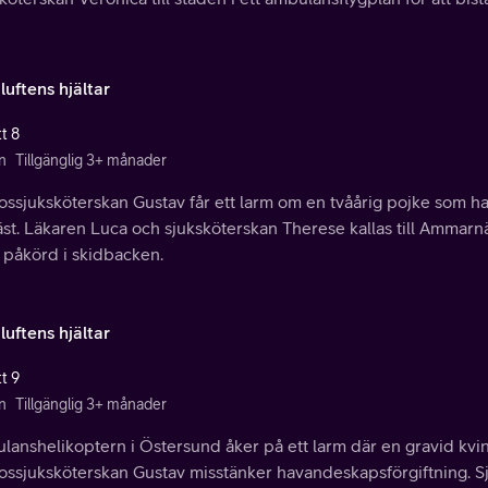
 luftens hjältar
t 8
n
Tillgänglig 3+ månader
ssjuksköterskan Gustav får ett larm om en tvåårig pojke som har
st. Läkaren Luca och sjuksköterskan Therese kallas till Ammarnäsf
t påkörd i skidbacken.
 luftens hjältar
t 9
n
Tillgänglig 3+ månader
anshelikoptern i Östersund åker på ett larm där en gravid kvinn
ossjuksköterskan Gustav misstänker havandeskapsförgiftning. S