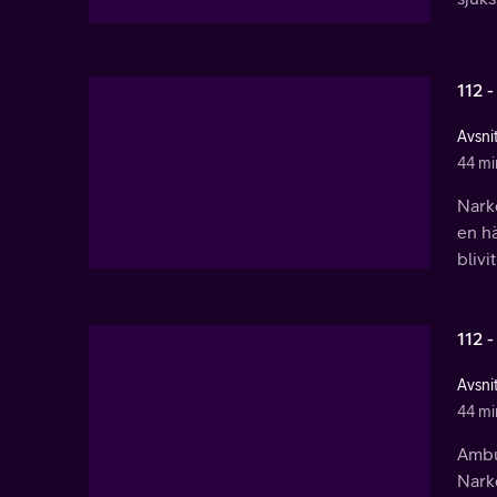
112 -
Avsnit
44 mi
Narko
en hä
blivi
112 -
Avsnit
44 mi
Ambul
Nark