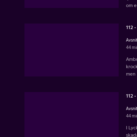
om en
112 -
Avsnit
44 mi
Ambul
krock
men 
112 -
Avsnit
44 mi
I Lyc
skada