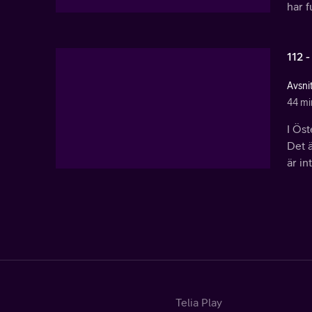
har f
112 -
Avsni
44 mi
I Öst
Det ä
är i
Telia Play