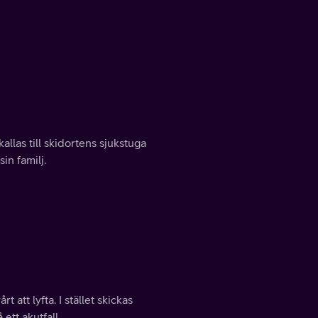
llas till skidortens sjukstuga
in familj.
att lyfta. I stället skickas
ett akutfall.