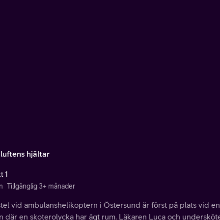
 luftens hjältar
t 1
n
Tillgänglig 3+ månader
tel vid ambulanshelikoptern i Östersund är först på plats vid en
en där en skoterolycka har ägt rum. Läkaren Luca och undersköte