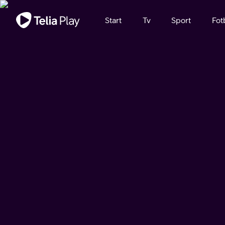
Viktigt meddelande
Start
Tv
Sport
Fot