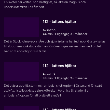
En skoter har voltat i hög hastighet, så läkaren Magnus och
undersköterskan Erik åker dit.
112 - luftens hjältar
Avsnitt 6
44 min
Tillgänglig 3+ månader
Det är Stockholmsvecka i Åre och sjukvårdarna har fullt upp. Gustav kallas
till skidortens sjukstuga där han försöker lugna ner en man med brutet
ben som är orolig för sin familj.
112 - luftens hjältar
Avsnitt 7
44 min
Tillgänglig 3+ månader
Det blåser upp till storm och ambulanshelikoptern i Östersund får svårt
att lyfta. I stället skickas sjuksköterskan Veronica till staden i ett
ambulansflygplan för att bistå ett akutfall.
112 - luftens hjältar