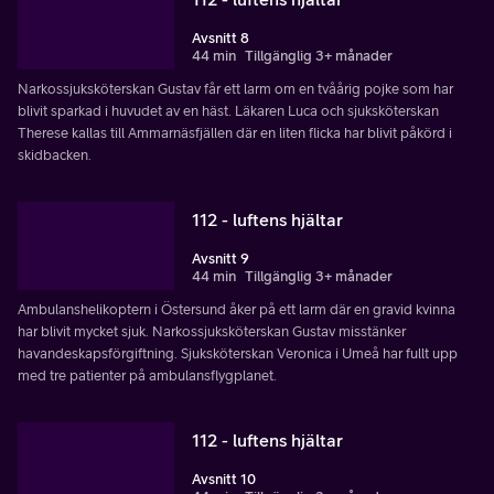
Avsnitt 8
44 min
Tillgänglig 3+ månader
Narkossjuksköterskan Gustav får ett larm om en tvåårig pojke som har
blivit sparkad i huvudet av en häst. Läkaren Luca och sjuksköterskan
Therese kallas till Ammarnäsfjällen där en liten flicka har blivit påkörd i
skidbacken.
112 - luftens hjältar
Avsnitt 9
44 min
Tillgänglig 3+ månader
Ambulanshelikoptern i Östersund åker på ett larm där en gravid kvinna
har blivit mycket sjuk. Narkossjuksköterskan Gustav misstänker
havandeskapsförgiftning. Sjuksköterskan Veronica i Umeå har fullt upp
med tre patienter på ambulansflygplanet.
112 - luftens hjältar
Avsnitt 10