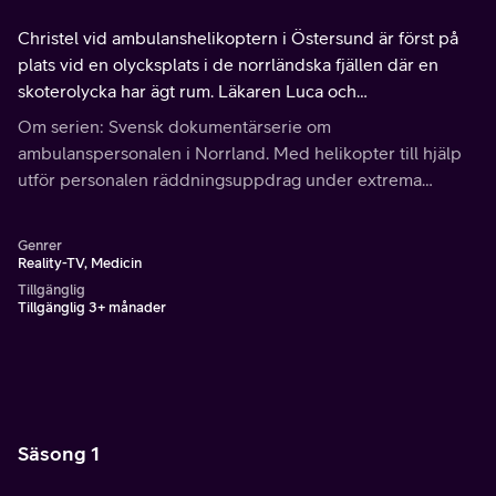
Christel vid ambulanshelikoptern i Östersund är först på
plats vid en olycksplats i de norrländska fjällen där en
skoterolycka har ägt rum. Läkaren Luca och
undersköterskan Erik i Lycksele får larm om en man som
Om serien: Svensk dokumentärserie om
har haft flera hjärtstopp.
ambulanspersonalen i Norrland. Med helikopter till hjälp
utför personalen räddningsuppdrag under extrema
förhållanden.
Genrer
Reality-TV, Medicin
Tillgänglig
Tillgänglig 3+ månader
Säsong 1