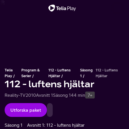
Viktigt meddelande
Telia
Program &
112 - Luftens
Säsong
112 - Luftens
Play
Serier
Hjältar
1
Hjältar
112 - luftens hjältar
Reality-TV
2010
Avsnitt 1
Säsong 1
44 min
7+
Utforska paket
Säsong 1
Avsnitt 1: 112 - luftens hjältar