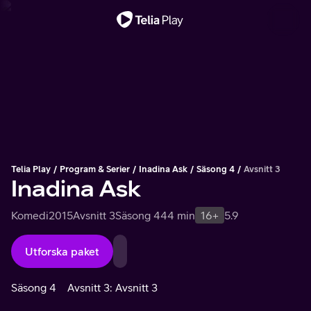
Viktigt meddelande
Telia Play
Program & Serier
Inadina Ask
Säsong 4
Avsnitt 3
Inadina Ask
Komedi
2015
Avsnitt 3
Säsong 4
44 min
16+
5.9
Utforska paket
Säsong 4
Avsnitt 3: Avsnitt 3