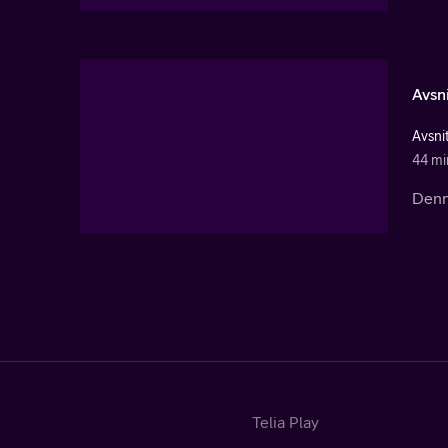
Avsni
Avsni
44 mi
Denna
Telia Play