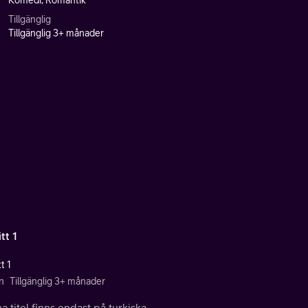
Komedi, Romantik
Tillgänglig
Tillgänglig 3+ månader
tt 1
t 1
n
Tillgänglig 3+ månader
 titel finns endast på turkiska.