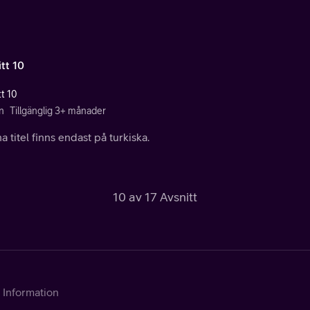
tt 10
tt 10
n
Tillgänglig 3+ månader
 titel finns endast på turkiska.
10 av 17 Avsnitt
Information