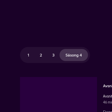
1
2
3
Säsong 4
Avsni
Avsnit
46 mi
Denna