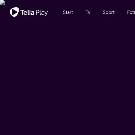
Viktigt meddelande
Start
Tv
Sport
Fot