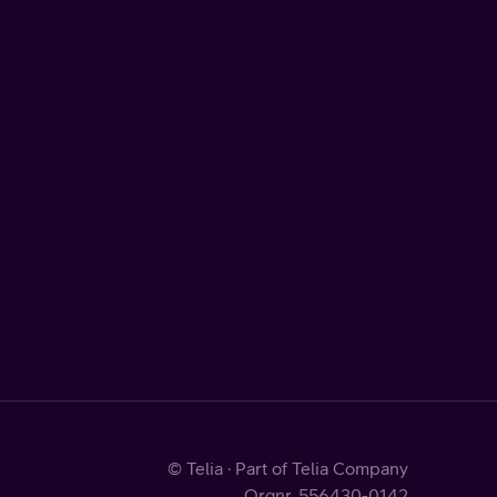
© Telia · Part of Telia Company
Orgnr. 556430-0142