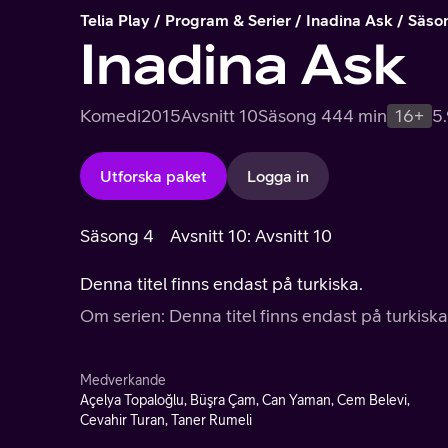
Telia Play
Program & Serier
Inadina Ask
Säso
Inadina Ask
Komedi
2015
Avsnitt 10
Säsong 4
44 min
16+
5
Utforska paket
Logga in
Säsong 4
Avsnitt 10: Avsnitt 10
Denna titel finns endast på turkiska.
Om serien: Denna titel finns endast på turkiska
Medverkande
Açelya Topaloğlu, Büşra Çam, Can Yaman, Cem Belevi,
Cevahir Turan, Taner Rumeli