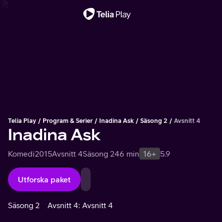
Viktigt meddelande
Telia Play
Program & Serier
Inadina Ask
Säsong 2
Avsnitt 4
Inadina Ask
Komedi
2015
Avsnitt 4
Säsong 2
46 min
16+
5.9
Utforska paket
Säsong 2
Avsnitt 4: Avsnitt 4