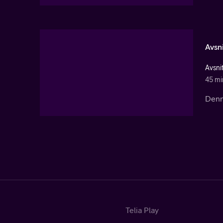
Avsni
Avsni
45 mi
Denna
Telia Play