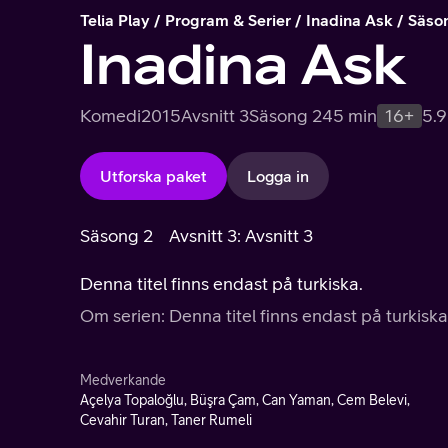
Telia Play
Program & Serier
Inadina Ask
Säso
Inadina Ask
Komedi
2015
Avsnitt 3
Säsong 2
45 min
16+
5.9
Utforska paket
Logga in
Säsong 2
Avsnitt 3: Avsnitt 3
Denna titel finns endast på turkiska.
Om serien: Denna titel finns endast på turkiska
Medverkande
Açelya Topaloğlu, Büşra Çam, Can Yaman, Cem Belevi,
Cevahir Turan, Taner Rumeli