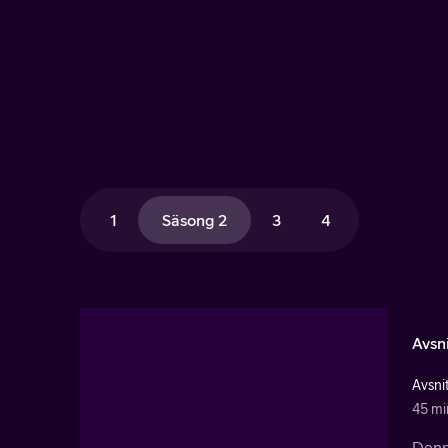
1
Säsong 2
3
4
Avsni
Avsnit
45 mi
Denna