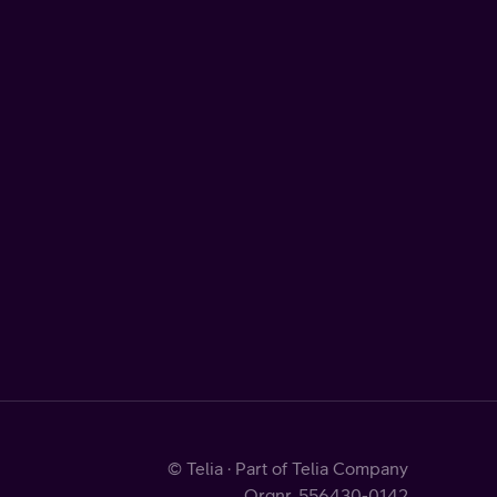
© Telia · Part of Telia Company
Orgnr. 556430-0142