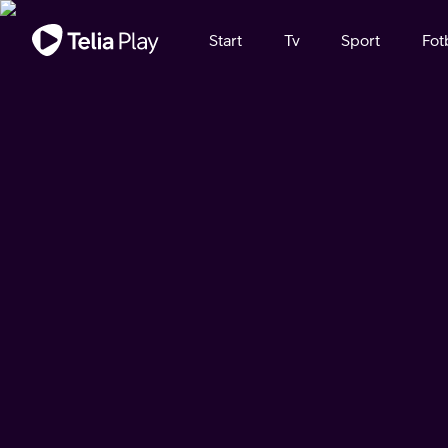
Viktigt meddelande
Start
Tv
Sport
Fot