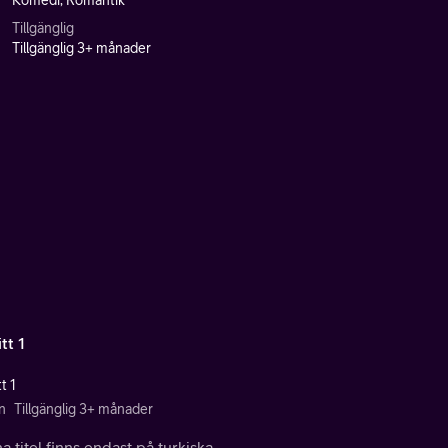
Komedi, Romantik
Tillgänglig
Tillgänglig 3+ månader
tt 1
t 1
n
Tillgänglig 3+ månader
 titel finns endast på turkiska.