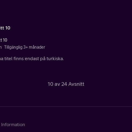
tt 10
tt 10
n
Tillgänglig 3+ månader
 titel finns endast på turkiska.
10 av 24 Avsnitt
Information